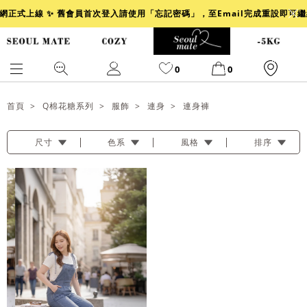
官網正式上線 ✨ 舊會員首次登入請使用「忘記密碼」，至Email完成重設即可
0
0
首頁
Q棉花糖系列
服飾
連身
連身褲
尺寸
色系
風格
排序
爆乳
背心
洋裝
舒芙蕾
小香風
透膚
小香
牛仔
襯衫
褲裙
牛仔裙
冰感
涼感