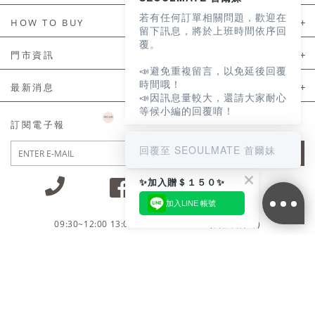
若有任何訂單相關問題，歡迎在
About Us
HOW TO BUY
留下訊息，將於上班時間依序回
覆。
如何購買
門市資訊
📣避免重複留言，以免延後回覆
付款及配送
門市資訊
時間哦！
最新消息
📣因訊息量較大，還請大家耐心
會員常見問題
等候小編的回覆唷！
LINE官方會員活動
訂閱電子報
訂單常見問題
回覆至 SEOULMATE 首爾妹
JOIN
商品售後服務
✨加入贈＄１５０✨
電子發票
加入LINE 帳號
國外會員服務
09:30~12:00 13:00~18:30 / Mon - Fri(例假日除外)
會員制度優惠折扣
客服專線 02-2302-0197
隱私權聲明
付款方式/接受的付款類型
會員服務條款
統一編號：85029669 / 營業人名稱：首爾妹服裝有限公司