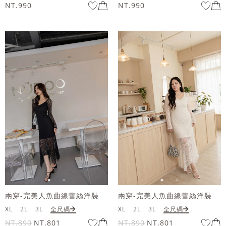
NT.990
NT.990
兩穿-完美人魚曲線蕾絲洋裝
兩穿-完美人魚曲線蕾絲洋裝
XL
2L
3L
全尺碼
XL
2L
3L
全尺碼
NT.890
NT.801
NT.890
NT.801