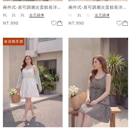
兩件式-肩可調層次蛋糕長洋裝套組
兩件式-肩可調層次蛋糕長洋裝套組
XL
2L
3L
全尺碼
XL
2L
3L
全尺碼
NT.990
NT.990
會員獨享價