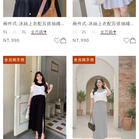
兩件式-冰絲上衣配百搭抽繩短洋裝
兩件式-冰絲上衣配百搭抽繩短洋裝
XL
2L
3L
全尺碼
XL
2L
3L
全尺碼
NT.990
NT.990
會員獨享價
會員獨享價