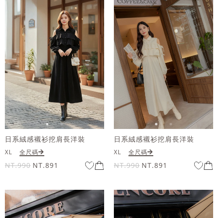
日系絨感襯衫挖肩長洋裝
日系絨感襯衫挖肩長洋裝
XL
全尺碼
XL
全尺碼
NT.990
NT.891
NT.990
NT.891