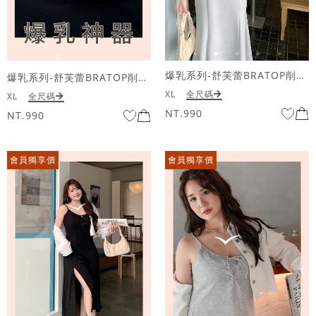
爆乳系列-舒芙蕾BRATOP削肩連身長洋裝
爆乳系列-舒芙蕾BRATOP削肩連身長洋裝
XL
全尺碼
XL
全尺碼
NT.990
NT.990
會員獨享價
會員獨享價