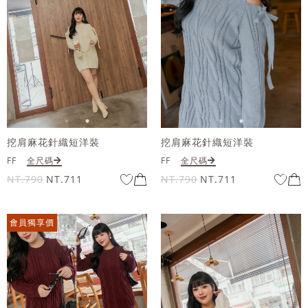
挖肩麻花針織短洋裝
挖肩麻花針織短洋裝
FF
全尺碼
FF
全尺碼
NT.790
NT.711
NT.790
NT.711
會員獨享價