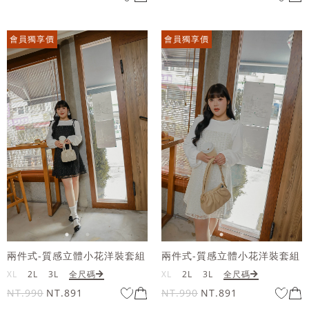
會員獨享價
會員獨享價
兩件式-質感立體小花洋裝套組
兩件式-質感立體小花洋裝套組
XL
2L
3L
全尺碼
XL
2L
3L
全尺碼
NT.990
NT.891
NT.990
NT.891