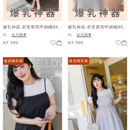
爆乳神器-舒芙蕾馬甲綁繩BRATOP長洋裝
爆乳神器-舒芙蕾馬甲綁繩BRATOP長洋裝
XL
全尺碼
XL
全尺碼
NT.990
NT.990
會員獨享價
會員獨享價