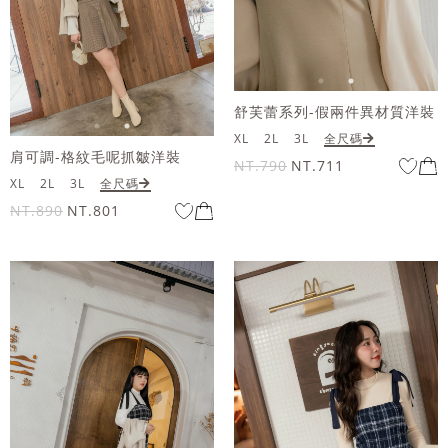
舒芙蕾系列-假兩件異材質洋裝
XL
2L
3L
全尺碼
肩可調-格紋毛呢抓皺洋裝
NT.790
NT.711
XL
2L
3L
全尺碼
NT.890
NT.801