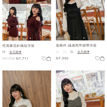
假兩件-絨感馬甲綁帶洋裝
挖肩麻花針織短洋裝
XL
2L
3L
全尺碼
FF
全尺碼
NT.990
NT.790
NT.711