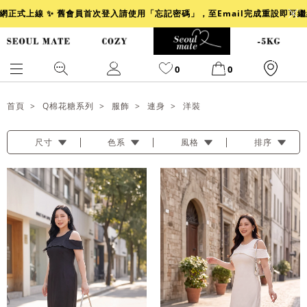
官網正式上線 ✨ 舊會員首次登入請使用「忘記密碼」，至Email完成重設即可
0
0
首頁
Q棉花糖系列
服飾
連身
洋裝
尺寸
色系
風格
排序
爆乳
背心
洋裝
舒芙蕾
小香風
透膚
小香
牛仔
襯衫
褲裙
牛仔裙
冰感
涼感