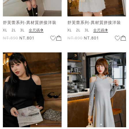
舒芙蕾系列-異材質拼接洋裝
舒芙蕾系列-異材質拼接洋裝
XL
2L
3L
全尺碼
XL
2L
3L
全尺碼
NT.890
NT.801
NT.890
NT.801