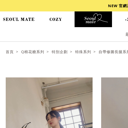
NEW 官
爆乳
背心
洋裝
舒芙蕾
小香風
首頁
Q棉花糖系列
特別企劃
特殊系列
自帶修圖長腿系