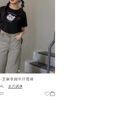
列-芝麻拿鐵牛仔寬褲
4L
全尺碼
01