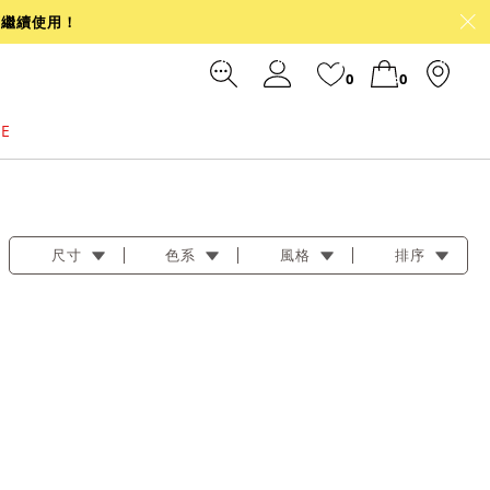
可繼續使用！
0
0
LE
裙
冰感
涼感
前往結帳
尺寸
色系
風格
排序