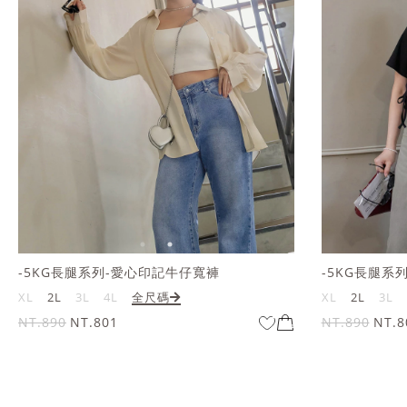
-5KG長腿系列-愛心印記牛仔寬褲
-5KG長腿系
XL
2L
3L
4L
全尺碼
XL
2L
3L
NT.890
NT.801
NT.890
NT.8