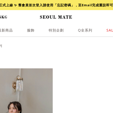
網正式上線 ✨ 舊會員首次登入請使用「忘記密碼」，至Email完成重設即
最新商品
服飾
特別企劃
Q全系列
SA
透膚
小香
牛仔
襯衫
褲裙
牛仔
列