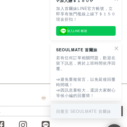
✨加入贈＄１５０✨
加入首爾妹LINE官方帳號，立
即享有無門檻線上線下＄１５０
現金折扣！
加入LINE 帳號
SEOULMATE 首爾妹
若有任何訂單相關問題，歡迎在
留下訊息，將於上班時間依序回
覆。
📣避免重複留言，以免延後回覆
時間哦！
📣因訊息量較大，還請大家耐心
等候小編的回覆唷！
回覆至 SEOULMATE 首爾妹
JOIN