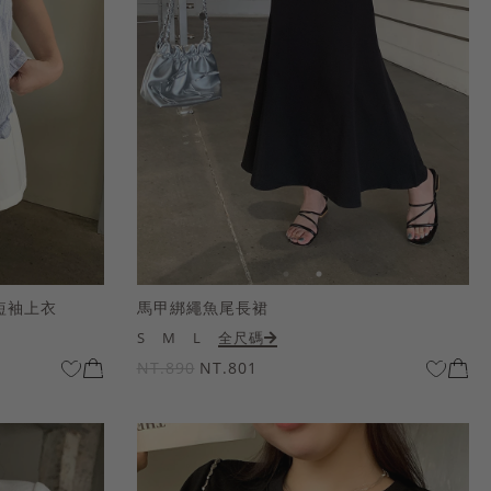
短袖上衣
馬甲綁繩魚尾長裙
S
M
L
全尺碼
NT.890
NT.801