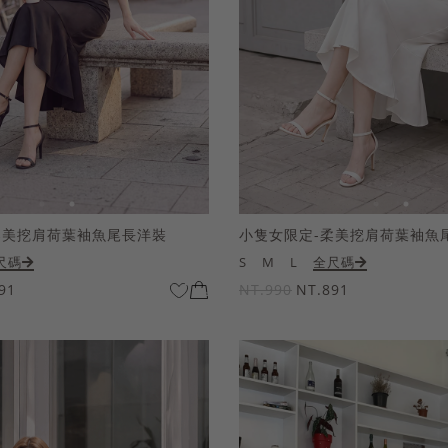
柔美挖肩荷葉袖魚尾長洋裝
小隻女限定-柔美挖肩荷葉袖魚
尺碼
S
M
L
全尺碼
91
NT.990
NT.891