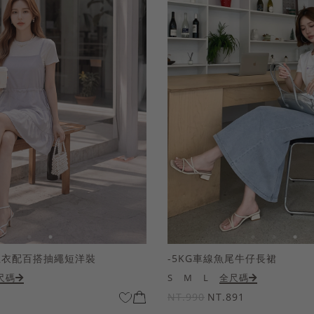
上衣配百搭抽繩短洋裝
-5KG車線魚尾牛仔長裙
尺碼
S
M
L
全尺碼
NT.990
NT.891