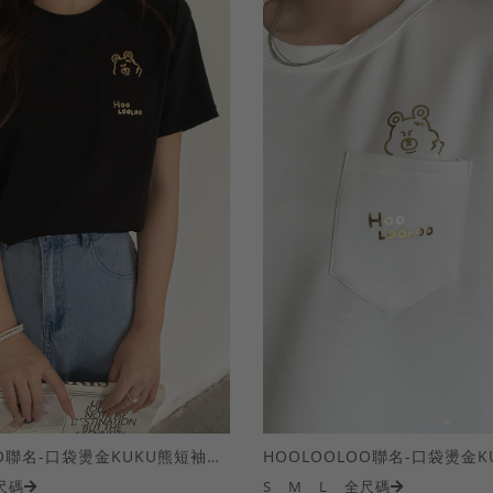
HOOLOOLOO聯名-口袋燙金KUKU熊短袖上衣
尺碼
S
M
L
全尺碼