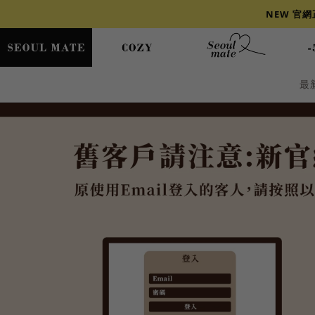
NEW 官
最
爆乳
背心
洋裝
舒芙蕾
小香風