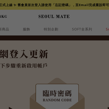
網正式上線 ✨ 舊會員首次登入請使用「忘記密碼」，至Email完成重設即
新商品
服飾
特別企劃
SOFT全系列
S
透膚
小香
牛仔
襯衫
褲裙
牛仔