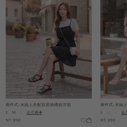
兩件式-冰絲上衣配百搭抽繩短洋裝
兩件式-冰絲
S
M
L
全尺碼
S
M
L
全
NT.990
NT.990