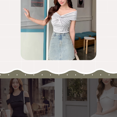
OO聯名-KUKU熊蝴蝶結短袖上衣
HOOLOOLOO聯名-KUKU
尺碼
S
M
L
全尺碼
NT.690