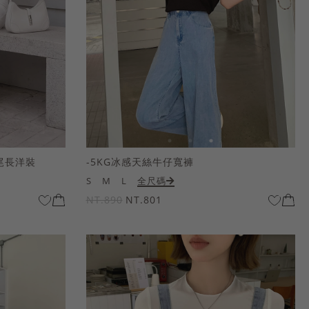
尾長洋裝
-5KG冰感天絲牛仔寬褲
S
M
L
全尺碼
NT.890
NT.801