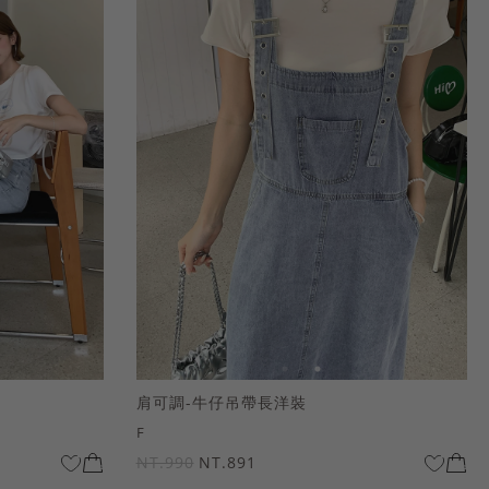
肩可調-牛仔吊帶長洋裝
F
NT.990
NT.891