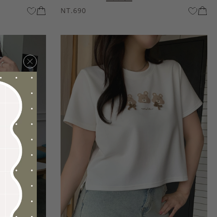
NT.690
×