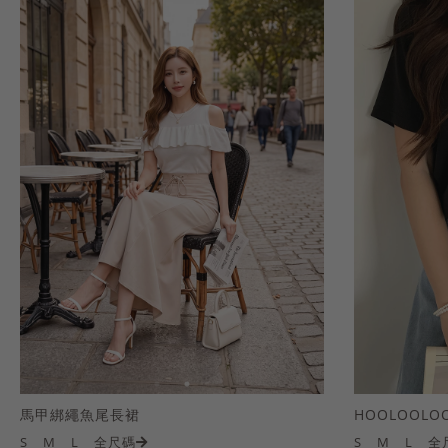
馬甲綁繩魚尾長裙
S
M
L
全尺碼
S
M
L
全