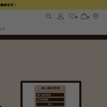
可繼續使用！
0
0
ALE
裙
冰感
涼感
前往結帳