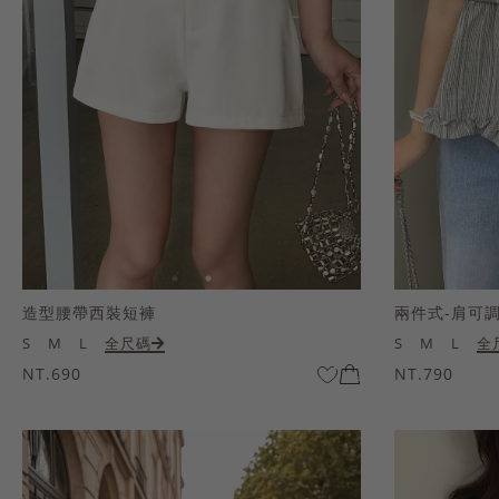
造型腰帶西裝短褲
兩件式-肩可
S
M
L
全尺碼
S
M
L
全
NT.690
NT.790