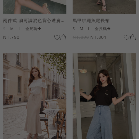
兩件式-肩可調混色背心透膚上衣套組
馬甲綁繩魚尾長裙
S
M
L
全尺碼
S
M
L
全尺碼
NT.790
NT.890
NT.801