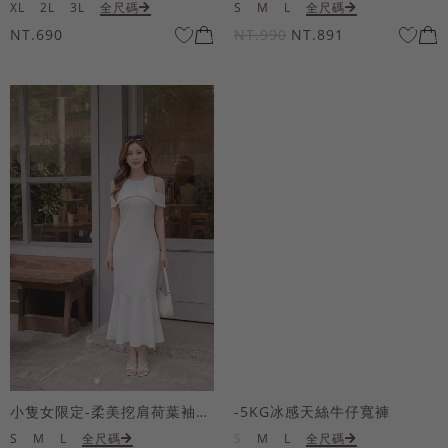
XL
2L
3L
全尺碼
S
M
L
全尺碼
NT.690
NT.990
NT.891
小隻女限定-柔美挖肩荷葉袖魚尾長洋裝
-5KG冰感天絲牛仔寬褲
S
M
L
全尺碼
S
M
L
全尺碼