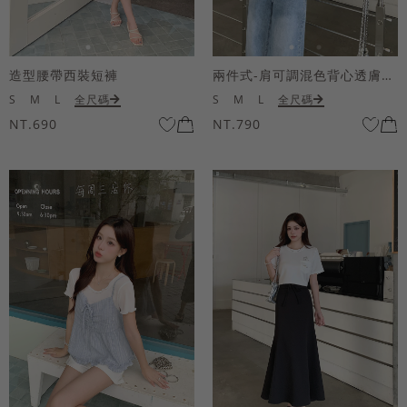
造型腰帶西裝短褲
兩件式-肩可調混色背心透膚上衣套組
S
M
L
全尺碼
S
M
L
全尺碼
NT.690
NT.790