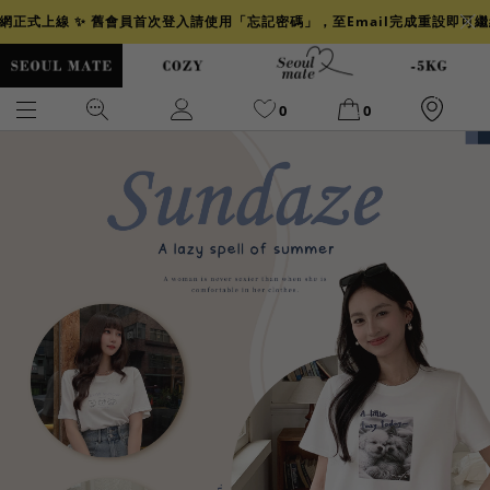
官網正式上線 ✨ 舊會員首次登入請使用「忘記密碼」，至Email完成重設即可
0
0
爆乳
背心
洋裝
舒芙蕾
小香風
透膚
小香
牛仔
襯衫
褲裙
牛仔裙
冰感
涼感