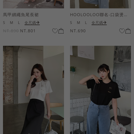
馬甲綁繩魚尾長裙
HOOLOOLOO聯名-口袋燙金KUKU熊短袖上衣
S
M
L
全尺碼
S
M
L
全尺碼
NT.890
NT.801
NT.690