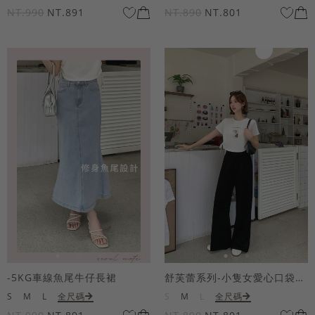
NT.990
NT.891
NT.890
NT.801
-5KG車線魚尾牛仔長裙
舒芙蕾系列-小隻女愛心口袋寬褲
S
M
L
全尺碼
S
M
L
全尺碼