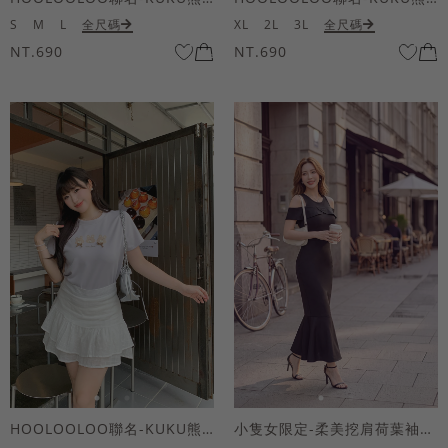
S
M
L
全尺碼
XL
2L
3L
全尺碼
NT.690
NT.690
HOOLOOLOO聯名-KUKU熊蝴蝶結短袖上衣
小隻女限定-柔美挖肩荷葉袖魚尾長洋裝