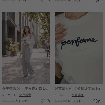
NT.990
NT.891
NT.890
NT.801
舒芙蕾系列-小隻女愛心口袋寬褲
舒芙蕾系列-立體繡線字母上衣
S
M
L
全尺碼
S
M
L
全尺碼
NT.890
NT.801
NT.690
NT.621