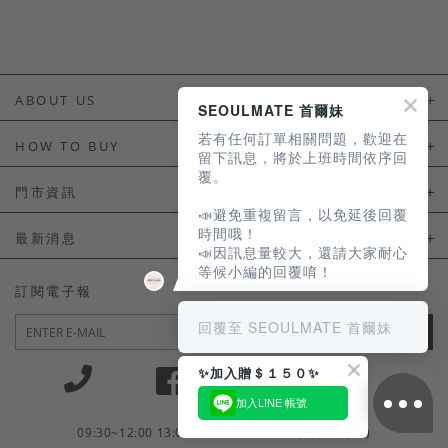
ABOUT US
SEOULMATE 首爾妹
若有任何訂單相關問題，歡迎在
About Us
HOW TO BUY
留下訊息，將於上班時間依序回
覆。
如何購買
門市資訊
📣避免重複留言，以免延後回覆
付款及配送
門市資訊
時間哦！
最新消息
📣因訊息量較大，還請大家耐心
會員常見問題
等候小編的回覆唷！
LINE官方會員活動
訂閱電子報
訂單常見問題
回覆至 SEOULMATE 首爾妹
JOIN
商品售後服務
✨加入贈＄１５０✨
電子發票
加入LINE 帳號
國外會員服務
09:30~12:00 13:00~18:30 / Mon - Fri(例假日除外)