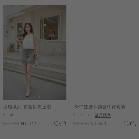
冰感系列-荷葉削肩上衣
-5KG雙腰耳抽鬚牛仔短褲
S
M
L
S
M
L
全尺碼
NT.790
NT.711
NT.690
NT.621