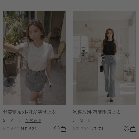
舒芙蕾系列-可愛字母上衣
冰感系列-荷葉削肩上衣
S
M
L
全尺碼
S
M
L
NT.690
NT.621
NT.790
NT.711