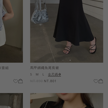
衣套組
馬甲綁繩魚尾長裙
S
M
L
全尺碼
NT.890
NT.801