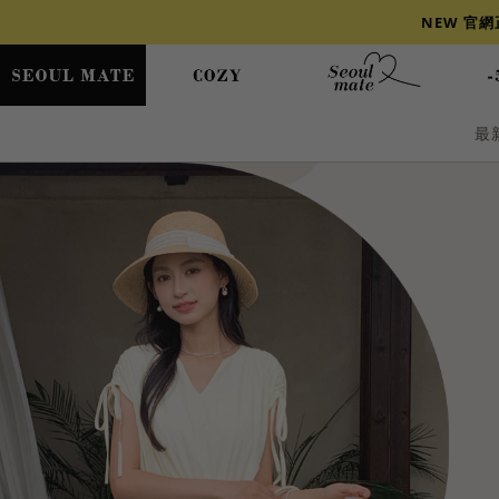
NEW 官
最
爆乳
背心
洋裝
舒芙蕾
小香風