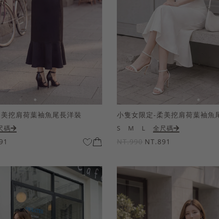
柔美挖肩荷葉袖魚尾長洋裝
小隻女限定-柔美挖肩荷葉袖魚
尺碼
S
M
L
全尺碼
91
NT.990
NT.891