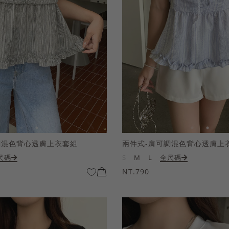
調混色背心透膚上衣套組
兩件式-肩可調混色背心透膚上
尺碼
S
M
L
全尺碼
NT.790