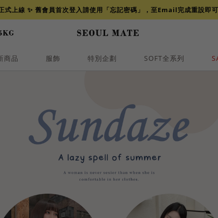
網正式上線 ✨ 舊會員首次登入請使用「忘記密碼」，至Email完成重設即
新商品
服飾
特別企劃
SOFT全系列
S
透膚
小香
牛仔
襯衫
褲裙
牛仔