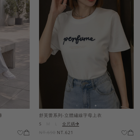
褲
舒芙蕾系列-立體繡線字母上衣
S
M
L
全尺碼
NT.690
NT.621