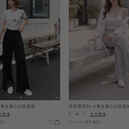
小隻女愛心口袋寬褲
舒芙蕾系列-小隻女愛心口袋寬
尺碼
S
M
L
全尺碼
01
NT.890
NT.801