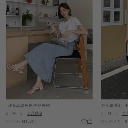
-5KG車線魚尾牛仔長裙
舒芙蕾系列-
S
M
L
全尺碼
S
M
L
全
NT.990
NT.891
NT.890
NT.8