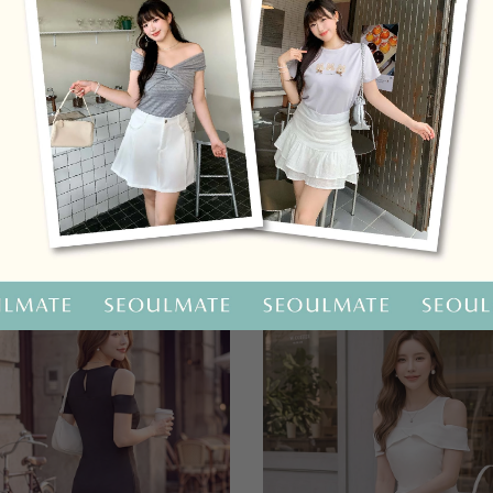
OO聯名-KUKU熊蝴蝶結短袖上衣
HOOLOOLOO聯名-KUKU
尺碼
S
M
L
全尺碼
NT.690