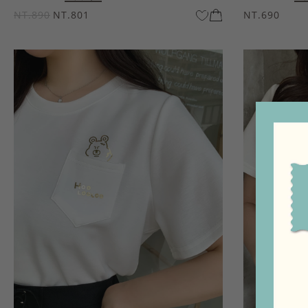
NT.890
NT.801
NT.690