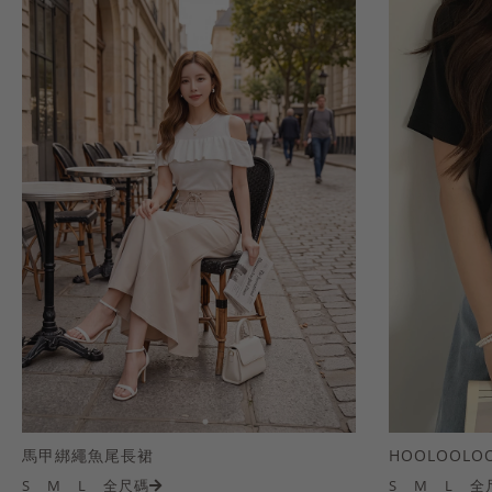
馬甲綁繩魚尾長裙
S
M
L
全尺碼
S
M
L
全