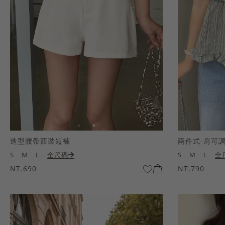
造型腰帶西裝短褲
兩件式-肩可
S
M
L
全尺碼
S
M
L
全
NT.690
NT.790