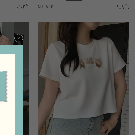
NT.690
×