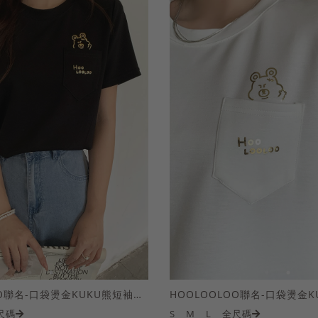
HOOLOOLOO聯名-口袋燙金KUKU熊短袖上衣
尺碼
S
M
L
全尺碼