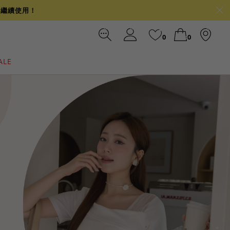
可繼續使用！
0
0
ALE
裙
冰感
涼感
前往結帳