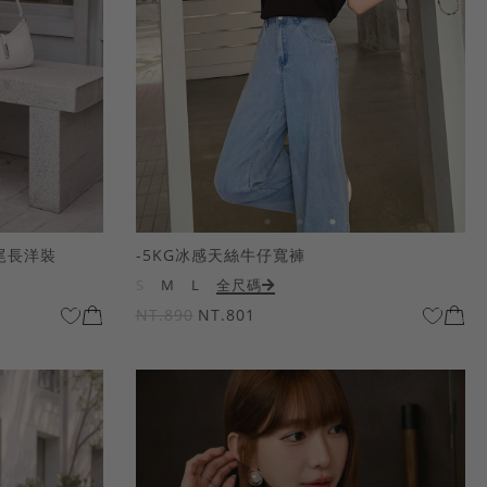
尾長洋裝
-5KG冰感天絲牛仔寬褲
S
M
L
全尺碼
NT.890
NT.801