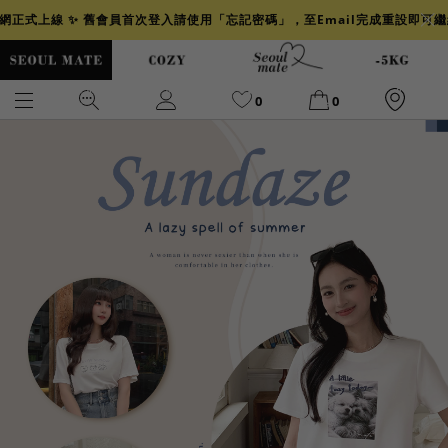
官網正式上線 ✨ 舊會員首次登入請使用「忘記密碼」，至Email完成重設即可
0
0
爆乳
背心
洋裝
舒芙蕾
小香風
透膚
小香
牛仔
襯衫
褲裙
牛仔裙
冰感
涼感