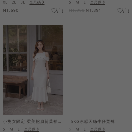
XL
2L
3L
全尺碼
S
M
L
全尺碼
NT.690
NT.990
NT.891
小隻女限定-柔美挖肩荷葉袖魚尾長洋裝
-5KG冰感天絲牛仔寬褲
S
M
L
全尺碼
S
M
L
全尺碼