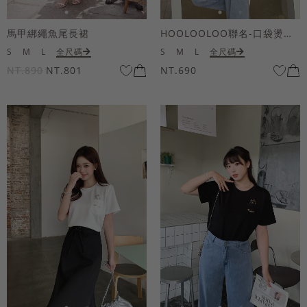
馬甲綁繩魚尾長裙
HOOLOOLOO聯名-口袋燙金KUKU熊短袖上衣
S
M
L
全尺碼
S
M
L
全尺碼
NT.890
NT.801
NT.690