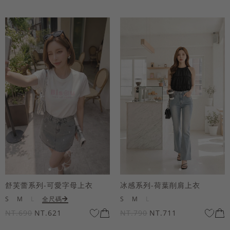
舒芙蕾系列-可愛字母上衣
冰感系列-荷葉削肩上衣
S
M
L
全尺碼
S
M
L
NT.690
NT.621
NT.790
NT.711