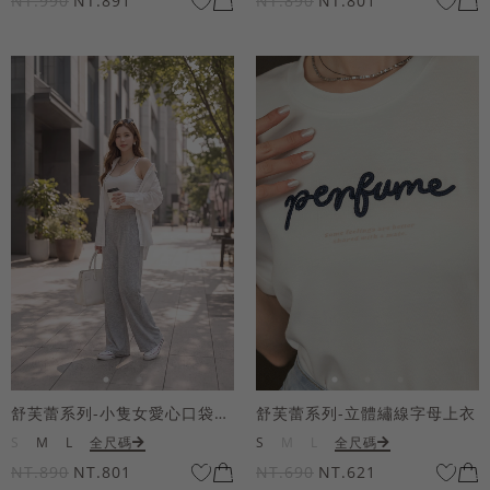
NT.990
NT.891
NT.890
NT.801
舒芙蕾系列-小隻女愛心口袋寬褲
舒芙蕾系列-立體繡線字母上衣
S
M
L
全尺碼
S
M
L
全尺碼
NT.890
NT.801
NT.690
NT.621