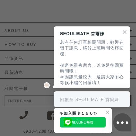
ABOUT US
SEOULMATE 首爾妹
若有任何訂單相關問題，歡迎在
About Us
HOW TO BUY
留下訊息，將於上班時間依序回
覆。
如何購買
門市資訊
📣避免重複留言，以免延後回覆
付款及配送
門市資訊
時間哦！
最新消息
📣因訊息量較大，還請大家耐心
會員常見問題
等候小編的回覆唷！
LINE官方會員活動
訂閱電子報
訂單常見問題
回覆至 SEOULMATE 首爾妹
JOIN
商品售後服務
✨加入贈＄１５０✨
電子發票
加入LINE 帳號
國外會員服務
09:30~12:00 13:00~18:30 / Mon - Fri(例假日除外)