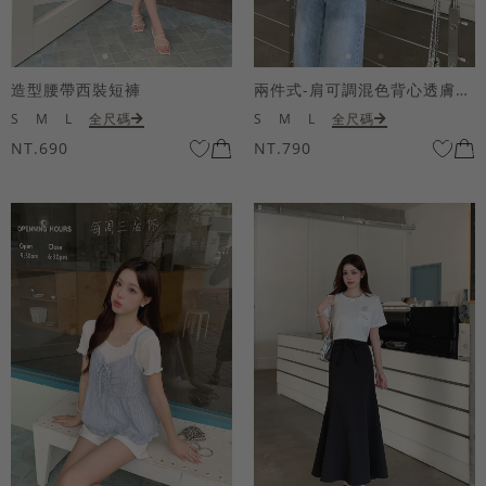
造型腰帶西裝短褲
兩件式-肩可調混色背心透膚上衣套組
S
M
L
全尺碼
S
M
L
全尺碼
NT.690
NT.790