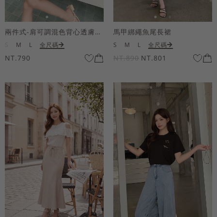
兩件式-肩可調混色背心透膚上衣套組
馬甲綁繩魚尾長裙
S
M
L
全尺碼
S
M
L
全尺碼
NT.790
NT.890
NT.801