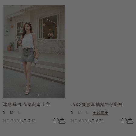
冰感系列-荷葉削肩上衣
-5KG雙腰耳抽鬚牛仔短褲
S
M
L
S
M
L
全尺碼
NT.790
NT.711
NT.690
NT.621