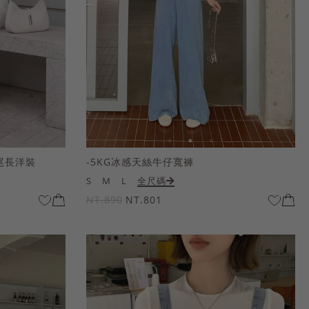
尾長洋裝
-5KG冰感天絲牛仔寬褲
S
M
L
全尺碼
NT.890
NT.801