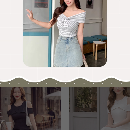
OO聯名-KUKU熊蝴蝶結短袖上衣
HOOLOOLOO聯名-KUKU
尺碼
S
M
L
全尺碼
NT.690