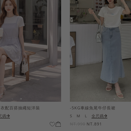
上衣配百搭抽繩短洋裝
-5KG車線魚尾牛仔長裙
尺碼
S
M
L
全尺碼
NT.990
NT.891