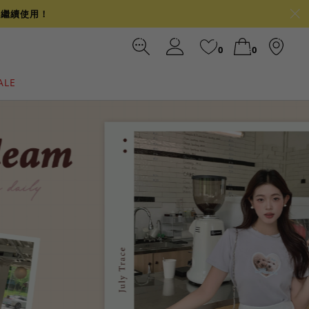
可繼續使用！
0
0
ALE
裙
冰感
涼感
前往結帳