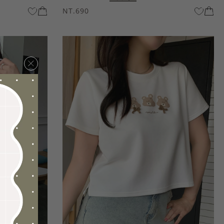
NT.690
×