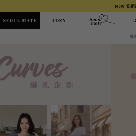
NEW 官
最
爆乳
背心
洋裝
舒芙蕾
小香風