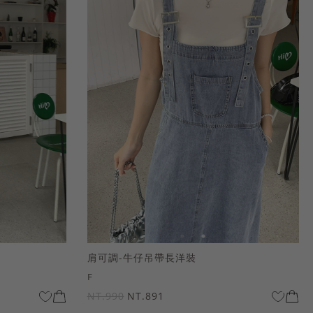
肩可調-牛仔吊帶長洋裝
F
NT.990
NT.891