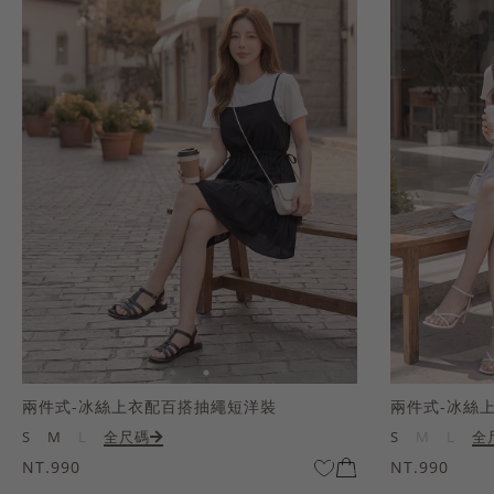
兩件式-冰絲上衣配百搭抽繩短洋裝
兩件式-冰絲
S
M
L
全尺碼
S
M
L
全
NT.990
NT.990