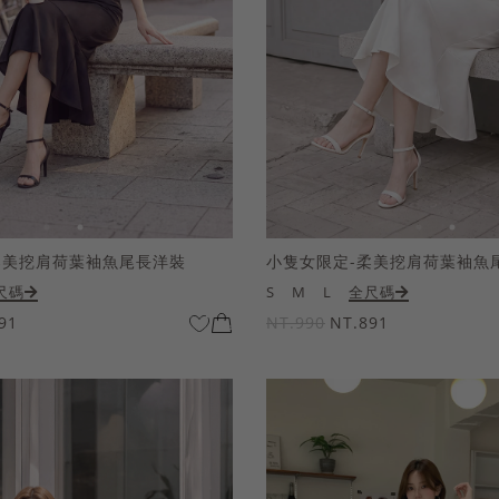
柔美挖肩荷葉袖魚尾長洋裝
小隻女限定-柔美挖肩荷葉袖魚
尺碼
S
M
L
全尺碼
91
NT.990
NT.891