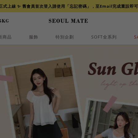
網正式上線 ✨ 舊會員首次登入請使用「忘記密碼」，至Email完成重設即
新商品
服飾
特別企劃
SOFT全系列
S
透膚
小香
牛仔
襯衫
褲裙
牛仔