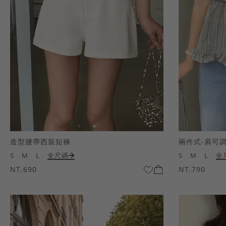
造型腰帶西裝短褲
兩件式-肩可
S
M
L
全尺碼
S
M
L
全
NT.690
NT.790