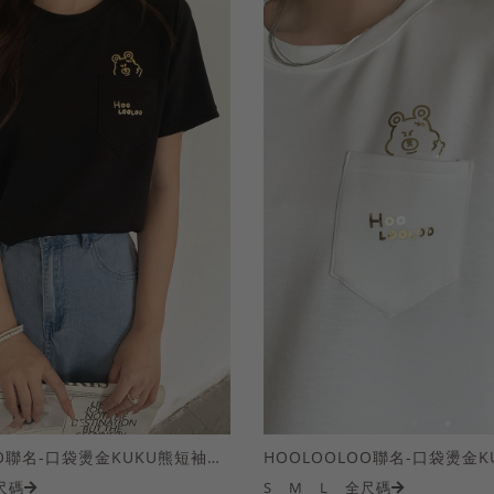
HOOLOOLOO聯名-口袋燙金KUKU熊短袖上衣
尺碼
S
M
L
全尺碼