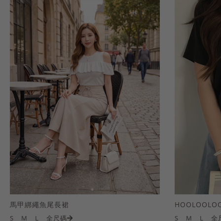
馬甲綁繩魚尾長裙
S
M
L
全尺碼
S
M
L
全