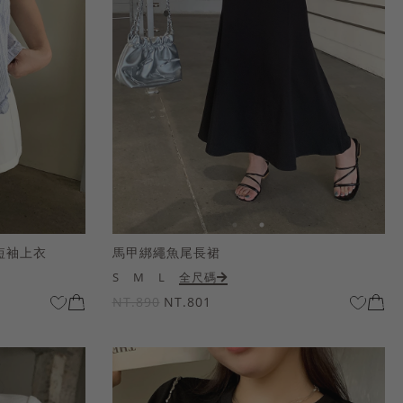
短袖上衣
馬甲綁繩魚尾長裙
S
M
L
全尺碼
NT.890
NT.801