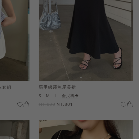
衣套組
馬甲綁繩魚尾長裙
S
M
L
全尺碼
NT.890
NT.801