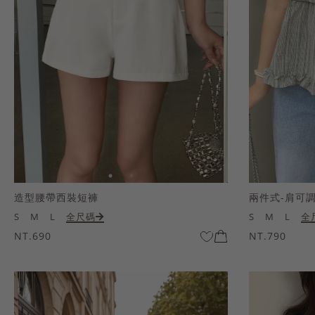
造型腰帶西裝短褲
兩件式-肩可
S
M
L
全尺碼
S
M
L
全
NT.690
NT.790