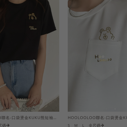
HOOLOOLOO聯名-口袋燙金KUKU熊短袖上衣
尺碼
S
M
L
全尺碼