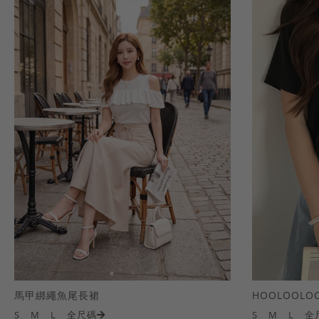
馬甲綁繩魚尾長裙
S
M
L
全尺碼
S
M
L
全