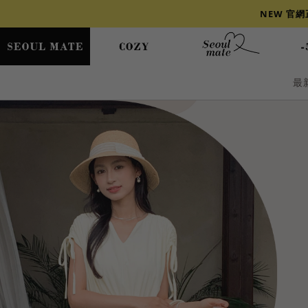
NEW 官
最
爆乳
背心
洋裝
舒芙蕾
小香風