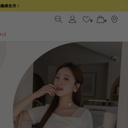
可繼續使用！
0
0
ALE
裙
冰感
涼感
前往結帳