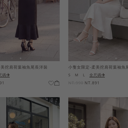
柔美挖肩荷葉袖魚尾長洋裝
小隻女限定-柔美挖肩荷葉袖魚
尺碼
S
M
L
全尺碼
91
NT.990
NT.891