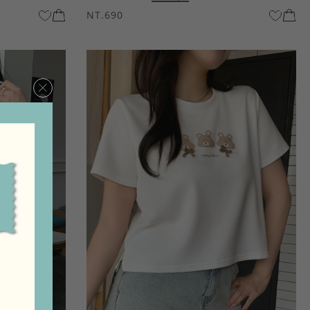
NT.690
×