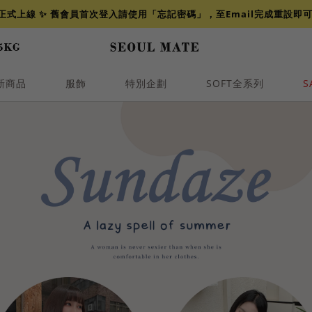
網正式上線 ✨ 舊會員首次登入請使用「忘記密碼」，至Email完成重設即
新商品
服飾
特別企劃
SOFT全系列
S
透膚
小香
牛仔
襯衫
褲裙
牛仔