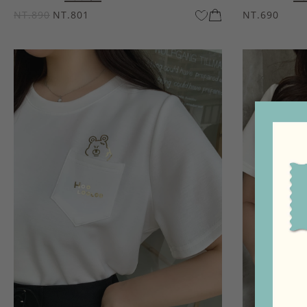
NT.890
NT.801
NT.690