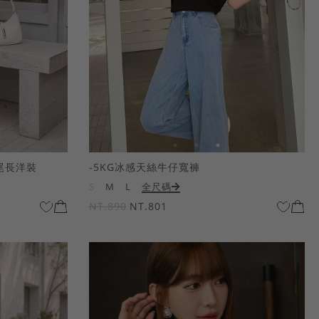
尾長洋裝
-5KG冰感天絲牛仔寬褲
S
M
L
全尺碼
NT.890
NT.801