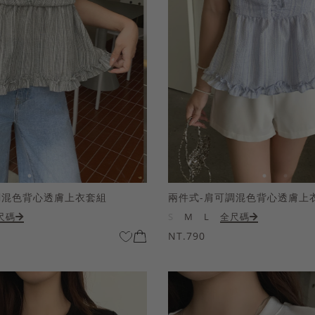
調混色背心透膚上衣套組
兩件式-肩可調混色背心透膚上
尺碼
S
M
L
全尺碼
NT.790