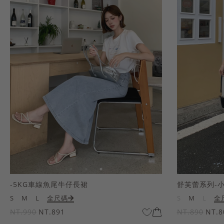
-5KG車線魚尾牛仔長裙
舒芙蕾系列-
S
M
L
全尺碼
S
M
L
全
NT.990
NT.891
NT.890
NT.8