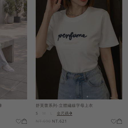
褲
舒芙蕾系列-立體繡線字母上衣
S
M
L
全尺碼
NT.690
NT.621