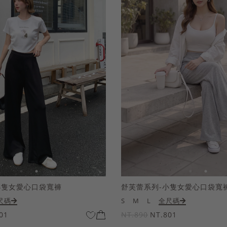
小隻女愛心口袋寬褲
舒芙蕾系列-小隻女愛心口袋寬
尺碼
S
M
L
全尺碼
01
NT.890
NT.801