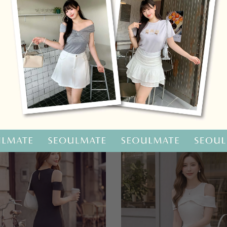
OO聯名-KUKU熊蝴蝶結短袖上衣
HOOLOOLOO聯名-KUKU
尺碼
S
M
L
全尺碼
NT.690