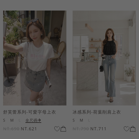
舒芙蕾系列-可愛字母上衣
冰感系列-荷葉削肩上衣
S
M
L
全尺碼
S
M
L
NT.690
NT.621
NT.790
NT.711