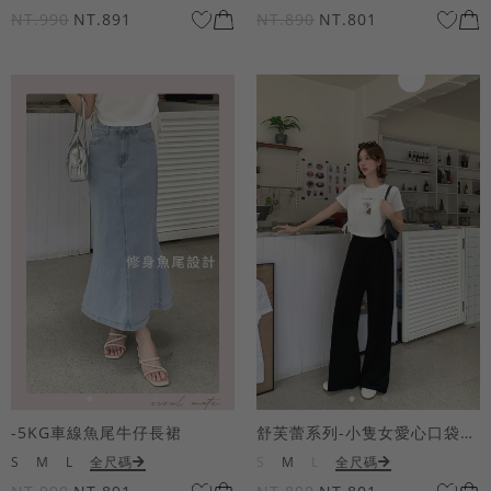
NT.990
NT.891
NT.890
NT.801
-5KG車線魚尾牛仔長裙
舒芙蕾系列-小隻女愛心口袋寬褲
S
M
L
全尺碼
S
M
L
全尺碼