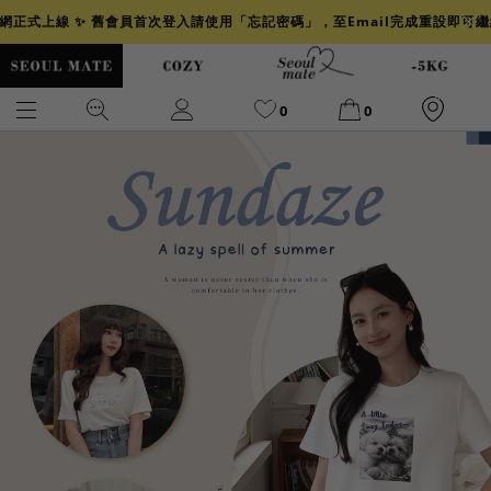
官網正式上線 ✨ 舊會員首次登入請使用「忘記密碼」，至Email完成重設即可
0
0
爆乳
背心
洋裝
舒芙蕾
小香風
透膚
小香
牛仔
襯衫
褲裙
牛仔裙
冰感
涼感