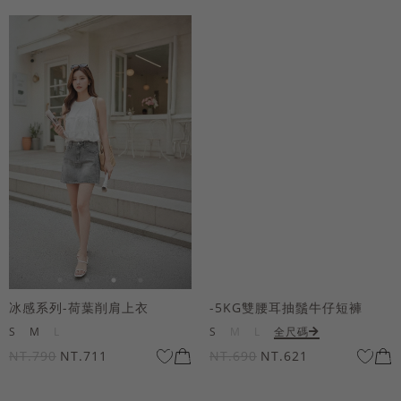
冰感系列-荷葉削肩上衣
-5KG雙腰耳抽鬚牛仔短褲
S
M
L
S
M
L
全尺碼
NT.790
NT.711
NT.690
NT.621