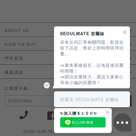
ABOUT US
SEOULMATE 首爾妹
若有任何訂單相關問題，歡迎在
About Us
HOW TO BUY
留下訊息，將於上班時間依序回
覆。
如何購買
門市資訊
📣避免重複留言，以免延後回覆
付款及配送
門市資訊
時間哦！
最新消息
📣因訊息量較大，還請大家耐心
會員常見問題
等候小編的回覆唷！
LINE官方會員活動
訂閱電子報
訂單常見問題
回覆至 SEOULMATE 首爾妹
JOIN
商品售後服務
✨加入贈＄１５０✨
電子發票
加入LINE 帳號
國外會員服務
09:30~12:00 13:00~18:30 / Mon - Fri(例假日除外)