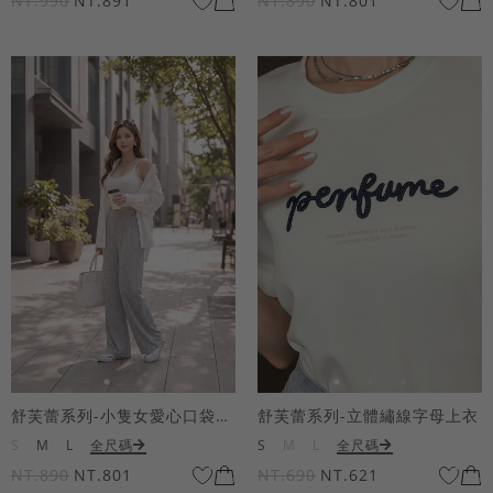
NT.990
NT.891
NT.890
NT.801
舒芙蕾系列-小隻女愛心口袋寬褲
舒芙蕾系列-立體繡線字母上衣
S
M
L
全尺碼
S
M
L
全尺碼
NT.890
NT.801
NT.690
NT.621