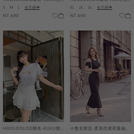
S
M
L
全尺碼
XL
2L
3L
全尺碼
NT.690
NT.690
HOOLOOLOO聯名-KUKU熊蝴蝶結短袖上衣
小隻女限定-柔美挖肩荷葉袖魚尾長洋裝