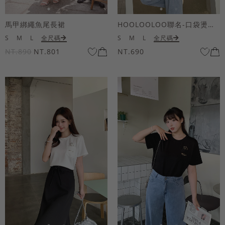
馬甲綁繩魚尾長裙
HOOLOOLOO聯名-口袋燙金KUKU熊短袖上衣
S
M
L
全尺碼
S
M
L
全尺碼
NT.890
NT.801
NT.690