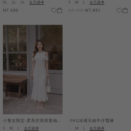
XL
2L
3L
全尺碼
S
M
L
全尺碼
NT.690
NT.990
NT.891
小隻女限定-柔美挖肩荷葉袖魚尾長洋裝
-5KG冰感天絲牛仔寬褲
S
M
L
全尺碼
S
M
L
全尺碼