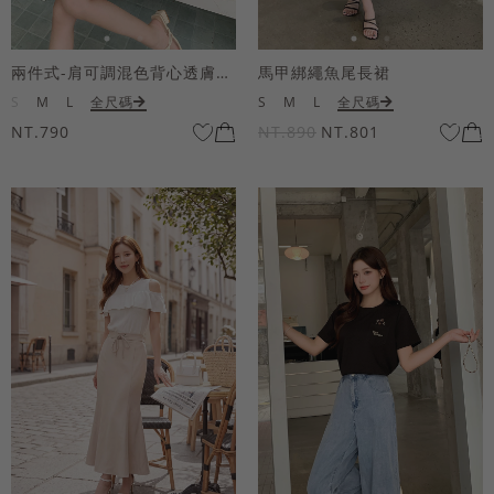
兩件式-肩可調混色背心透膚上衣套組
馬甲綁繩魚尾長裙
S
M
L
全尺碼
S
M
L
全尺碼
NT.790
NT.890
NT.801