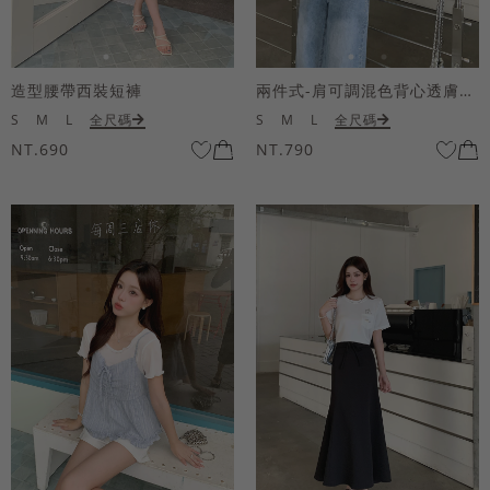
造型腰帶西裝短褲
兩件式-肩可調混色背心透膚上衣套組
S
M
L
全尺碼
S
M
L
全尺碼
NT.690
NT.790