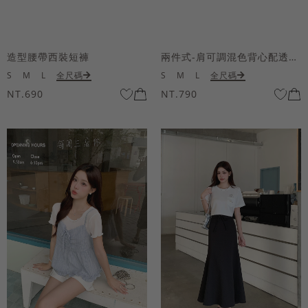
造型腰帶西裝短褲
兩件式-肩可調混色背心配透膚短袖上衣
S
M
L
全尺碼
S
M
L
全尺碼
NT.690
NT.790