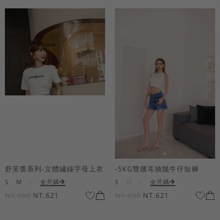
舒芙蕾系列-立體繡線字母上衣
-5KG雙腰耳抽鬚牛仔短褲
S
M
L
全尺碼
S
M
L
全尺碼
NT.690
NT.621
NT.690
NT.621