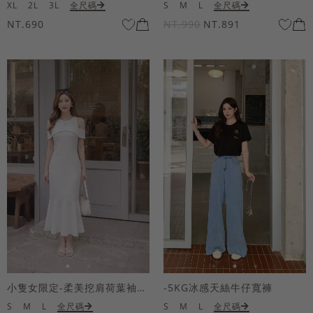
XL
2L
3L
全尺碼
S
M
L
全尺碼
NT.690
NT.990
NT.891
小隻女限定-柔美挖肩荷葉袖魚尾長洋裝
-5KG冰感天絲牛仔寬褲
S
M
L
全尺碼
S
M
L
全尺碼