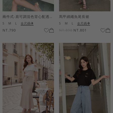
兩件式-肩可調混色背心配透膚短袖上衣
馬甲綁繩魚尾長裙
S
M
L
全尺碼
S
M
L
全尺碼
NT.790
NT.890
NT.801