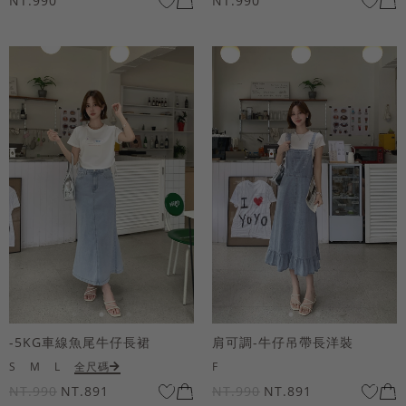
NT.990
NT.990
-5KG車線魚尾牛仔長裙
肩可調-牛仔吊帶長洋裝
S
M
L
全尺碼
F
NT.990
NT.891
NT.990
NT.891