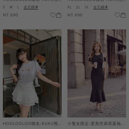
S
M
L
全尺碼
XL
2L
3L
全尺碼
NT.690
NT.690
HOOLOOLOO聯名-KUKU熊蝴蝶結短袖上衣
小隻女限定-柔美挖肩荷葉袖魚尾長洋裝