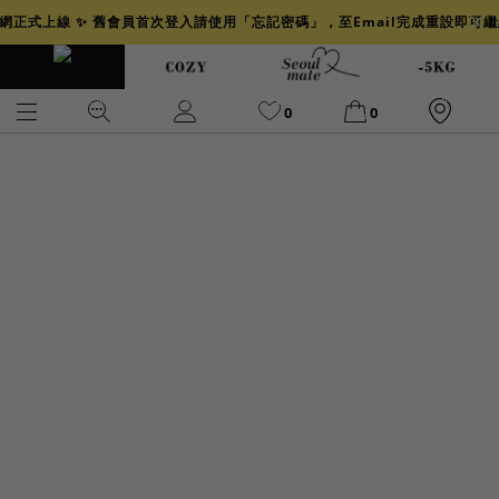
官網正式上線 ✨ 舊會員首次登入請使用「忘記密碼」，至Email完成重設即可
0
0
爆乳
背心
洋裝
舒芙蕾
小香風
透膚
小香
牛仔
襯衫
褲裙
牛仔裙
冰感
涼感