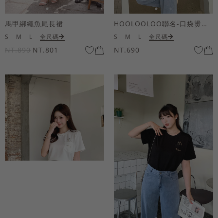
馬甲綁繩魚尾長裙
HOOLOOLOO聯名-口袋燙金KUKU熊短袖上衣
S
M
L
全尺碼
S
M
L
全尺碼
NT.890
NT.801
NT.690