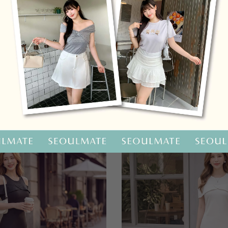
OO聯名-KUKU熊蝴蝶結短袖上衣
HOOLOOLOO聯名-KUKU
尺碼
S
M
L
全尺碼
NT.690