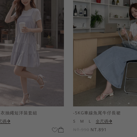
上衣抽繩短洋裝套組
-5KG車線魚尾牛仔長裙
尺碼
S
M
L
全尺碼
NT.990
NT.891