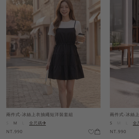
兩件式-冰絲上衣抽繩短洋裝套組
兩件式-冰絲
S
M
L
全尺碼
S
M
L
全
NT.990
NT.990