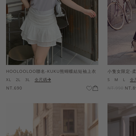
HOOLOOLOO聯名-KUKU熊蝴蝶結短袖上衣
小隻女限定-
XL
2L
3L
全尺碼
S
M
L
全
NT.690
NT.990
NT.8