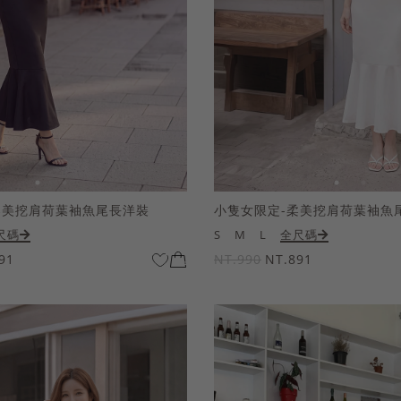
柔美挖肩荷葉袖魚尾長洋裝
小隻女限定-柔美挖肩荷葉袖魚
尺碼
S
M
L
全尺碼
91
NT.990
NT.891