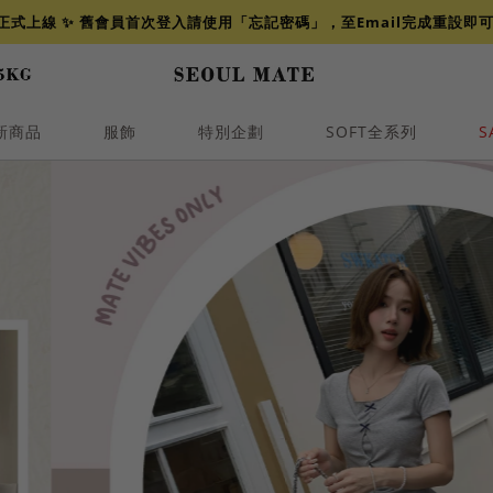
網正式上線 ✨ 舊會員首次登入請使用「忘記密碼」，至Email完成重設即
新商品
服飾
特別企劃
SOFT全系列
S
透膚
小香
牛仔
襯衫
褲裙
牛仔