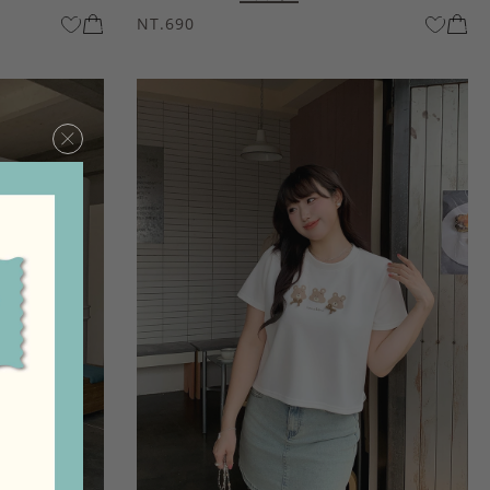
NT.690
×