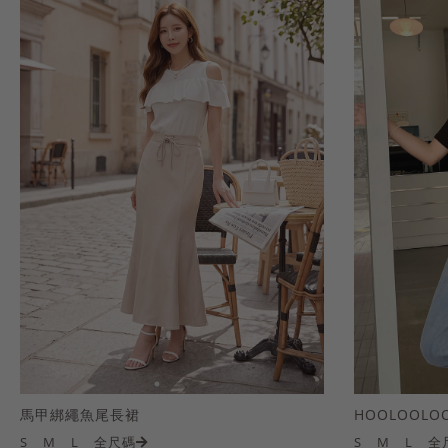
馬甲綁繩魚尾長裙
S
M
L
全尺碼
S
M
L
全