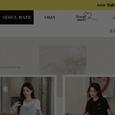
NEW 官
最
爆乳
背心
洋裝
舒芙蕾
小香風