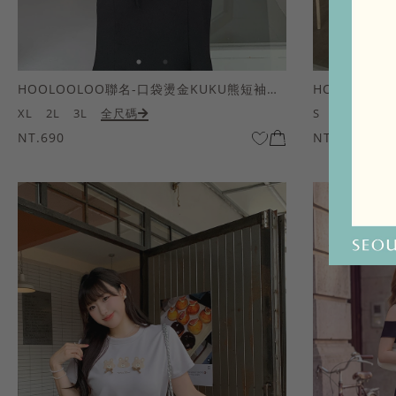
HOOLOOLOO聯名-口袋燙金KUKU熊短袖上衣
HOOLOOL
XL
2L
3L
全尺碼
S
M
L
全
NT.690
NT.690