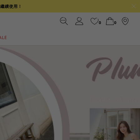
可繼續使用！
0
0
ALE
裙
冰感
涼感
前往結帳