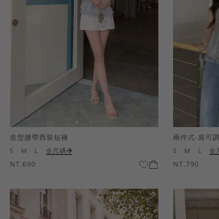
造型腰帶西裝短褲
兩件式-肩可
S
M
L
全尺碼
S
M
L
全
NT.690
NT.790