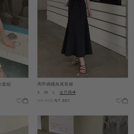
衣套組
馬甲綁繩魚尾長裙
S
M
L
全尺碼
NT.890
NT.801