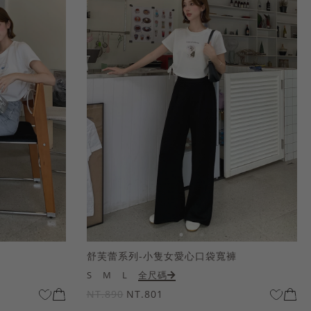
舒芙蕾系列-小隻女愛心口袋寬褲
S
M
L
全尺碼
NT.890
NT.801