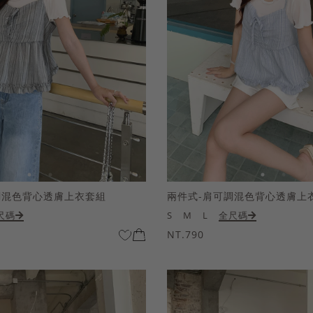
調混色背心透膚上衣套組
兩件式-肩可調混色背心透膚上
尺碼
S
M
L
全尺碼
NT.790