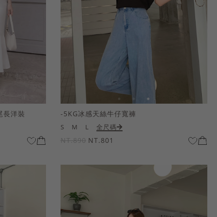
尾長洋裝
-5KG冰感天絲牛仔寬褲
S
M
L
全尺碼
NT.890
NT.801