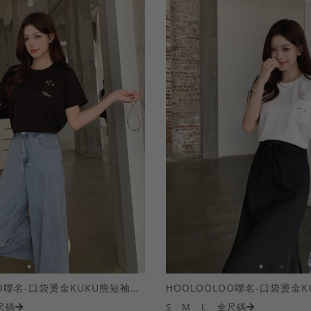
HOOLOOLOO聯名-口袋燙金KUKU熊短袖上衣
尺碼
S
M
L
全尺碼