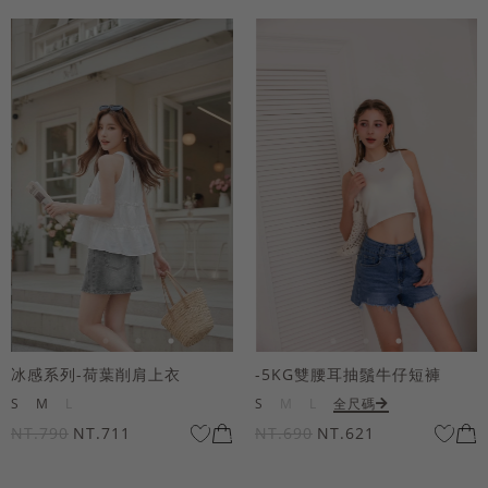
冰感系列-荷葉削肩上衣
-5KG雙腰耳抽鬚牛仔短褲
S
M
L
S
M
L
全尺碼
NT.790
NT.711
NT.690
NT.621