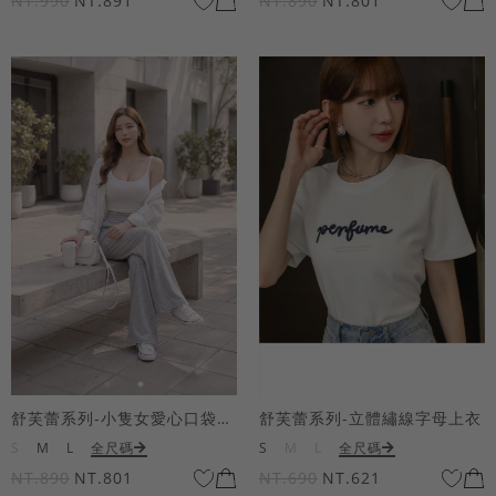
NT.990
NT.891
NT.890
NT.801
舒芙蕾系列-小隻女愛心口袋寬褲
舒芙蕾系列-立體繡線字母上衣
S
M
L
全尺碼
S
M
L
全尺碼
NT.890
NT.801
NT.690
NT.621