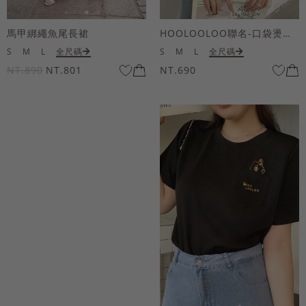
馬甲綁繩魚尾長裙
HOOLOOLOO聯名-口袋燙金KUKU熊短袖上衣
S
M
L
全尺碼
S
M
L
全尺碼
NT.890
NT.801
NT.690