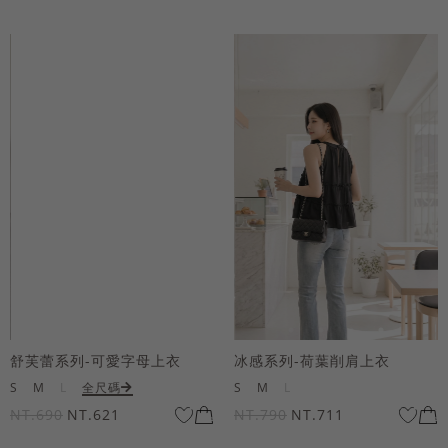
舒芙蕾系列-可愛字母上衣
冰感系列-荷葉削肩上衣
S
M
L
全尺碼
S
M
L
NT.690
NT.621
NT.790
NT.711