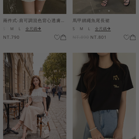
兩件式-肩可調混色背心透膚上衣套組
馬甲綁繩魚尾長裙
S
M
L
全尺碼
S
M
L
全尺碼
NT.790
NT.890
NT.801