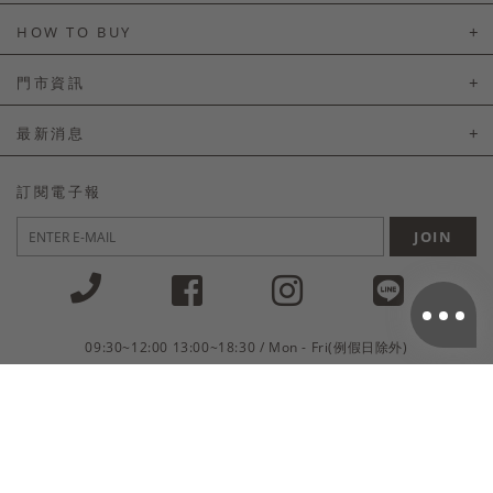
About Us
HOW TO BUY
如何購買
門市資訊
付款及配送
門市資訊
最新消息
會員常見問題
LINE官方會員活動
訂閱電子報
訂單常見問題
JOIN
商品售後服務
電子發票
國外會員服務
09:30~12:00 13:00~18:30 / Mon - Fri(例假日除外)
會員制度優惠折扣
客服專線 02-2302-0197
隱私權聲明
付款方式/接受的付款類型
會員服務條款
統一編號：85029669 / 營業人名稱：首爾妹服裝有限公司
網站使用條款
防詐騙聲明
隱私權保護
免責聲明