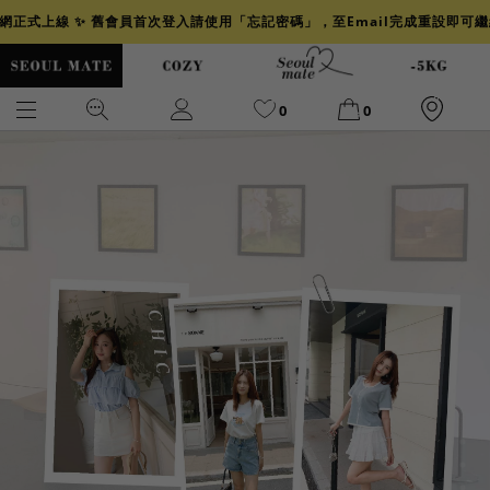
官網正式上線 ✨ 舊會員首次登入請使用「忘記密碼」，至Email完成重設即可
0
0
爆乳
背心
洋裝
舒芙蕾
小香風
透膚
小香
牛仔
襯衫
褲裙
牛仔裙
冰感
涼感