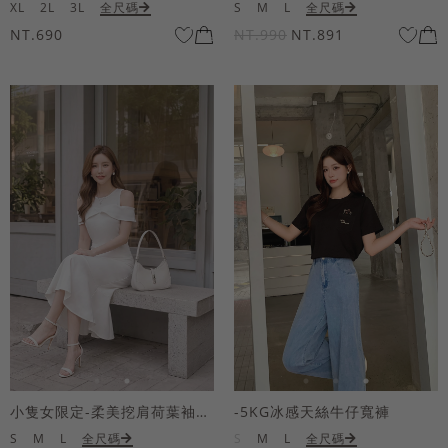
XL
2L
3L
全尺碼
S
M
L
全尺碼
NT.690
NT.990
NT.891
小隻女限定-柔美挖肩荷葉袖魚尾長洋裝
-5KG冰感天絲牛仔寬褲
S
M
L
全尺碼
S
M
L
全尺碼