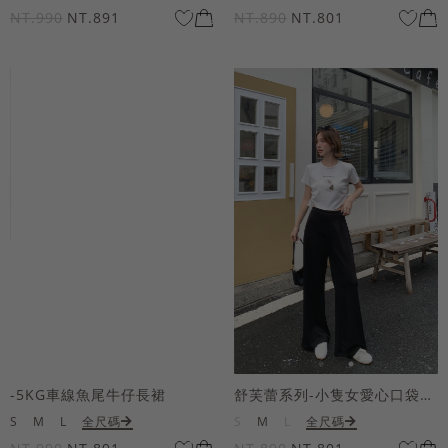
NT.990
NT.891
NT.890
NT.801
-5KG車線魚尾牛仔長裙
舒芙蕾系列-小隻女愛心口袋寬褲
S
M
L
全尺碼
S
M
L
全尺碼