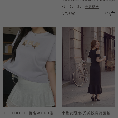
XL
2L
3L
全尺碼
NT.690
HOOLOOLOO聯名-KUKU熊蝴蝶結短袖上衣
小隻女限定-柔美挖肩荷葉袖魚尾長洋裝