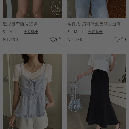
造型腰帶西裝短褲
兩件式-肩可調混色背心透膚上衣套組
S
M
L
全尺碼
S
M
L
全尺碼
NT.690
NT.790