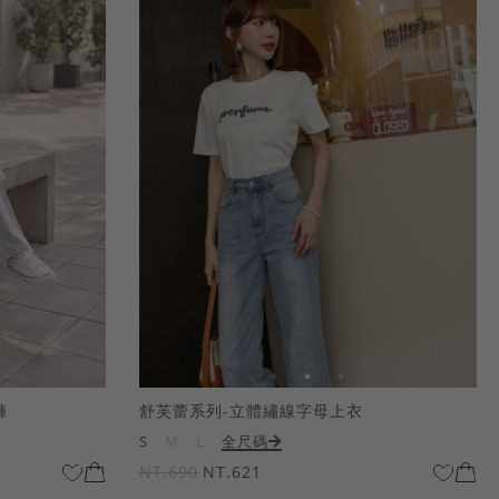
褲
舒芙蕾系列-立體繡線字母上衣
S
M
L
全尺碼
NT.690
NT.621