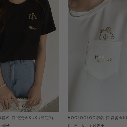
HOOLOOLOO聯名-口袋燙金KUKU熊短袖上衣
尺碼
S
M
L
全尺碼