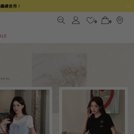
可繼續使用！
0
0
ALE
裙
冰感
涼感
前往結帳