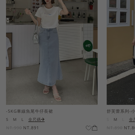
-5KG車線魚尾牛仔長裙
舒芙蕾系列-
S
M
L
全尺碼
S
M
L
全
NT.990
NT.891
NT.890
NT.8