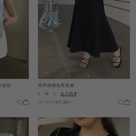
衣套組
馬甲綁繩魚尾長裙
S
M
L
全尺碼
NT.890
NT.801