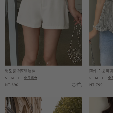
造型腰帶西裝短褲
兩件式-肩可
S
M
L
全尺碼
S
M
L
全
NT.690
NT.790