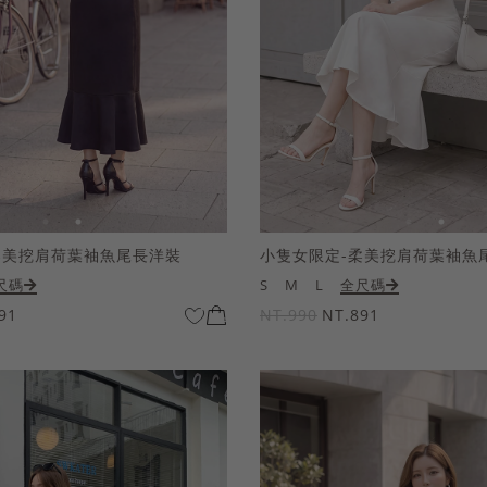
柔美挖肩荷葉袖魚尾長洋裝
小隻女限定-柔美挖肩荷葉袖魚
尺碼
S
M
L
全尺碼
91
NT.990
NT.891