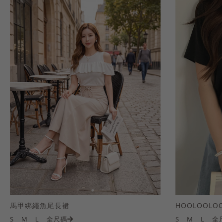
馬甲綁繩魚尾長裙
S
M
L
全尺碼
S
M
L
全