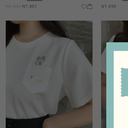
NT.890
NT.801
NT.690