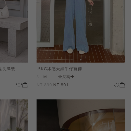
尾長洋裝
-5KG冰感天絲牛仔寬褲
S
M
L
全尺碼
NT.890
NT.801