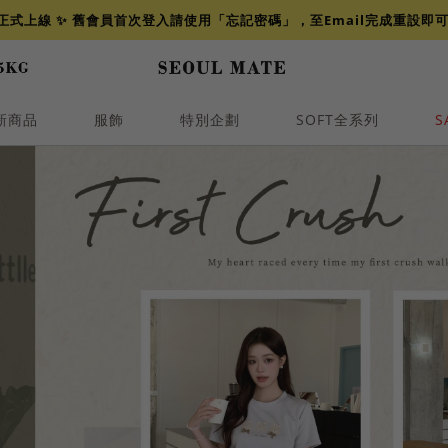
網正式上線 ✨ 舊會員首次登入請使用「忘記密碼」，至Email完成重設即
新商品
服飾
特別企劃
SOFT全系列
S
透膚
小香
牛仔
襯衫
褲裙
牛仔