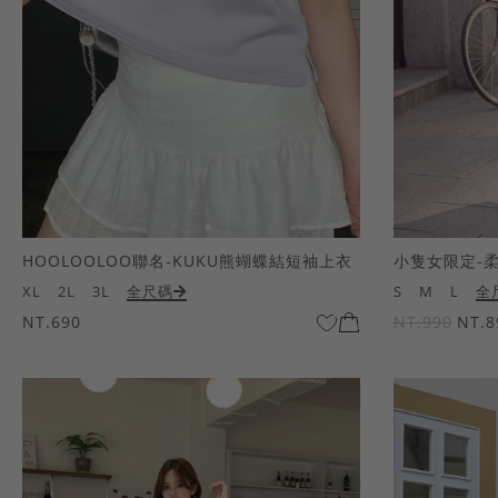
HOOLOOLOO聯名-KUKU熊蝴蝶結短袖上衣
小隻女限定-
XL
2L
3L
全尺碼
S
M
L
全
NT.690
NT.990
NT.8