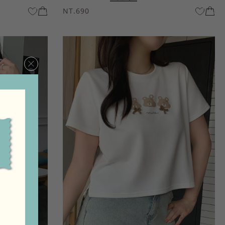
NT.690
×