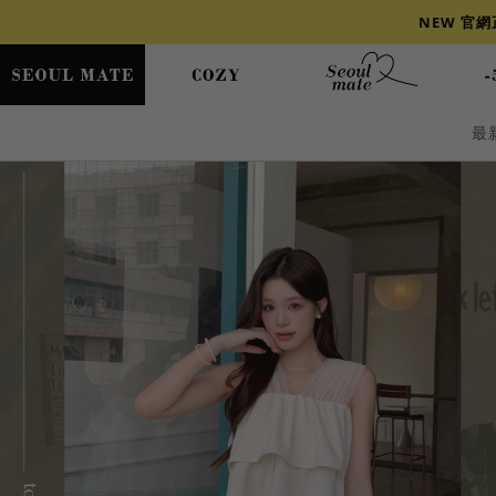
NEW 官
最
爆乳
背心
洋裝
舒芙蕾
小香風