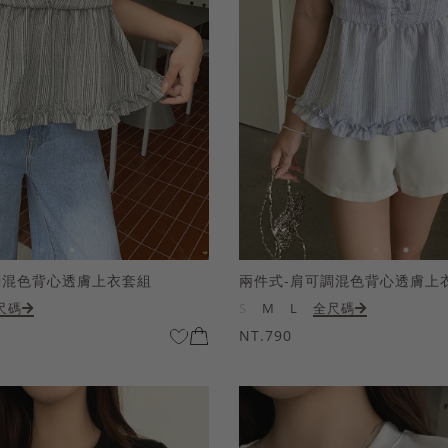
調混色背心透膚上衣套組
兩件式-肩可調混色背心透膚上
尺碼
S
M
L
全尺碼
NT.790