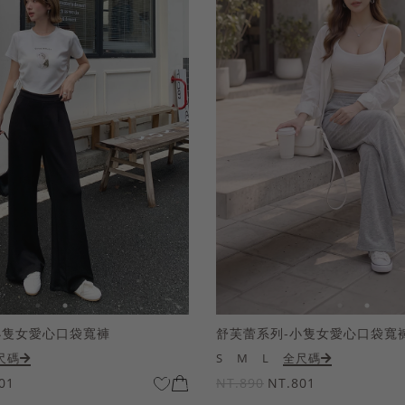
小隻女愛心口袋寬褲
舒芙蕾系列-小隻女愛心口袋寬
尺碼
S
M
L
全尺碼
01
NT.890
NT.801