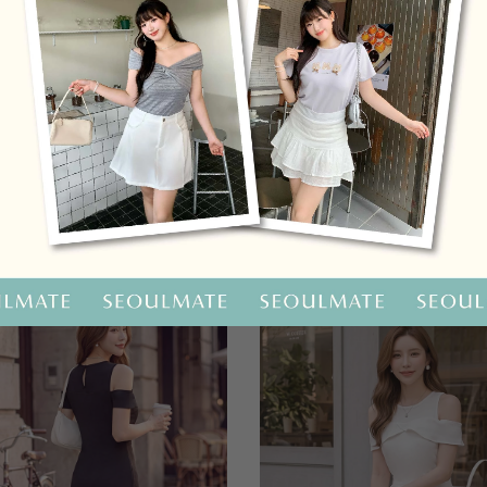
OO聯名-KUKU熊蝴蝶結短袖上衣
HOOLOOLOO聯名-KUKU
尺碼
S
M
L
全尺碼
NT.690