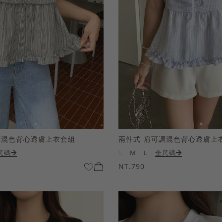
調混色背心透膚上衣套組
兩件式-肩可調混色背心透膚上
尺碼
S
M
L
全尺碼
NT.790