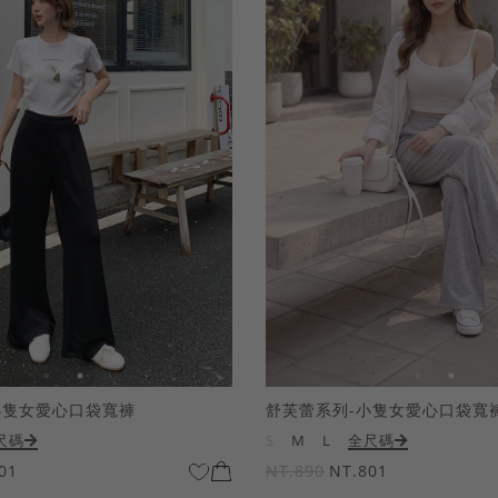
小隻女愛心口袋寬褲
舒芙蕾系列-小隻女愛心口袋寬
尺碼
S
M
L
全尺碼
01
NT.890
NT.801