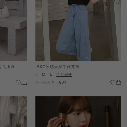
尾長洋裝
-5KG冰感天絲牛仔寬褲
S
M
L
全尺碼
NT.890
NT.801