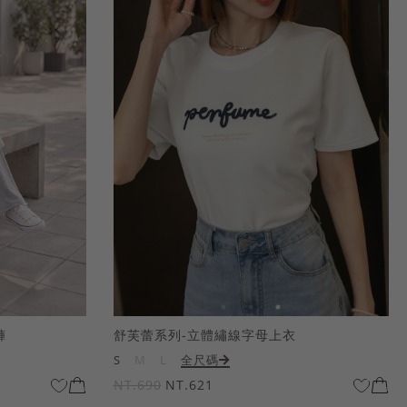
褲
舒芙蕾系列-立體繡線字母上衣
S
M
L
全尺碼
NT.690
NT.621