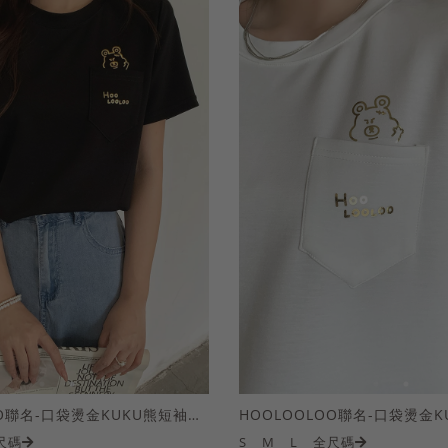
HOOLOOLOO聯名-口袋燙金KUKU熊短袖上衣
尺碼
S
M
L
全尺碼