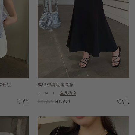
衣套組
馬甲綁繩魚尾長裙
S
M
L
全尺碼
NT.890
NT.801