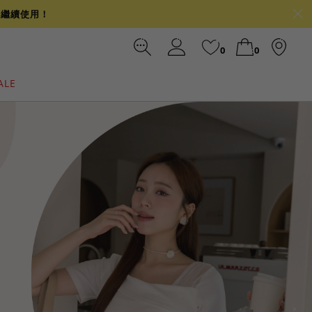
可繼續使用！
0
0
ALE
裙
冰感
涼感
前往結帳