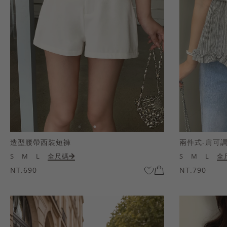
造型腰帶西裝短褲
兩件式-肩可
S
M
L
全尺碼
S
M
L
全
NT.690
NT.790