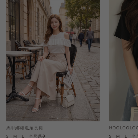
馬甲綁繩魚尾長裙
S
M
L
全尺碼
S
M
L
全