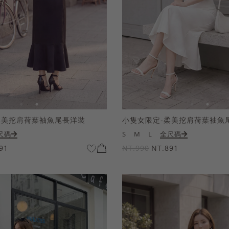
柔美挖肩荷葉袖魚尾長洋裝
小隻女限定-柔美挖肩荷葉袖魚
尺碼
S
M
L
全尺碼
91
NT.990
NT.891