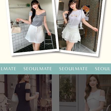
OO聯名-KUKU熊蝴蝶結短袖上衣
HOOLOOLOO聯名-KUKU
尺碼
S
M
L
全尺碼
NT.690