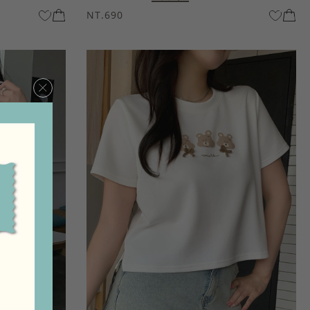
NT.690
×