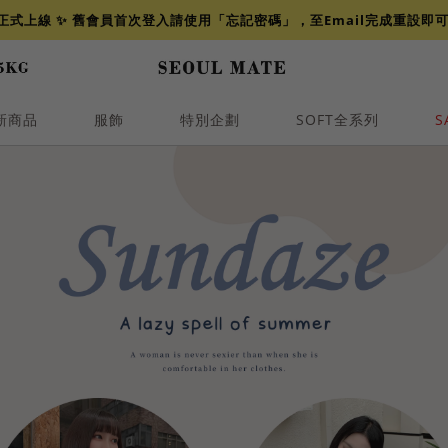
網正式上線 ✨ 舊會員首次登入請使用「忘記密碼」，至Email完成重設即
新商品
服飾
特別企劃
SOFT全系列
S
透膚
小香
牛仔
襯衫
褲裙
牛仔