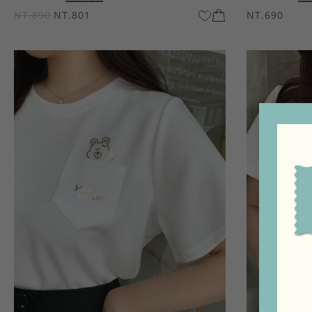
NT.890
NT.801
NT.690