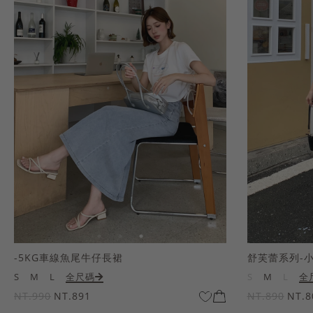
-5KG車線魚尾牛仔長裙
舒芙蕾系列-
S
M
L
全尺碼
S
M
L
全
NT.990
NT.891
NT.890
NT.8