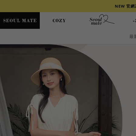
NEW 官
最
爆乳
背心
洋裝
舒芙蕾
小香風