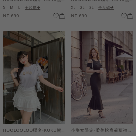
S
M
L
全尺碼
XL
2L
3L
全尺碼
NT.690
NT.690
HOOLOOLOO聯名-KUKU熊蝴蝶結短袖上衣
小隻女限定-柔美挖肩荷葉袖魚尾長洋裝