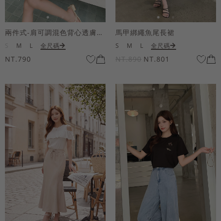
兩件式-肩可調混色背心透膚上衣套組
馬甲綁繩魚尾長裙
S
M
L
全尺碼
S
M
L
全尺碼
NT.790
NT.890
NT.801