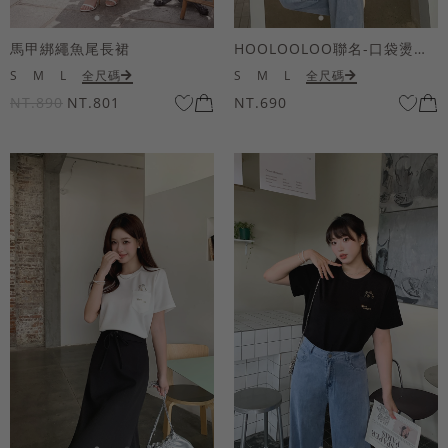
馬甲綁繩魚尾長裙
HOOLOOLOO聯名-口袋燙金KUKU熊短袖上衣
S
M
L
全尺碼
S
M
L
全尺碼
NT.890
NT.801
NT.690