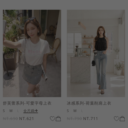
舒芙蕾系列-可愛字母上衣
冰感系列-荷葉削肩上衣
S
M
L
全尺碼
S
M
L
NT.690
NT.621
NT.790
NT.711