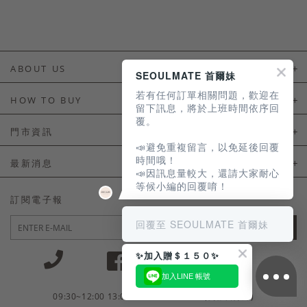
ABOUT US
SEOULMATE 首爾妹
若有任何訂單相關問題，歡迎在
About Us
HOW TO BUY
留下訊息，將於上班時間依序回
覆。
如何購買
門市資訊
📣避免重複留言，以免延後回覆
付款及配送
門市資訊
時間哦！
最新消息
📣因訊息量較大，還請大家耐心
會員常見問題
等候小編的回覆唷！
LINE官方會員活動
訂閱電子報
訂單常見問題
回覆至 SEOULMATE 首爾妹
JOIN
商品售後服務
✨加入贈＄１５０✨
電子發票
加入LINE 帳號
國外會員服務
09:30~12:00 13:00~18:30 / Mon - Fri(例假日除外)