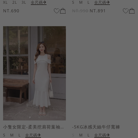
XL
2L
3L
全尺碼
S
M
L
全尺碼
NT.690
NT.990
NT.891
小隻女限定-柔美挖肩荷葉袖魚尾長洋裝
-5KG冰感天絲牛仔寬褲
S
M
L
全尺碼
S
M
L
全尺碼