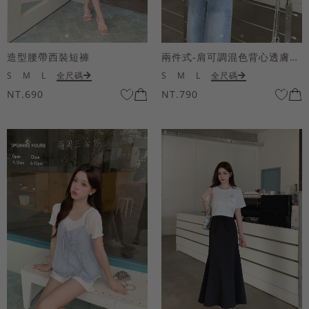
造型腰帶西裝短褲
兩件式-肩可調混色背心透膚上衣套組
S
M
L
全尺碼
S
M
L
全尺碼
NT.690
NT.790