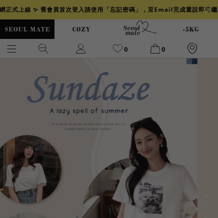
官網正式上線 ✨ 舊會員首次登入請使用「忘記密碼」，至Email完成重設即可
0
0
爆乳
背心
洋裝
舒芙蕾
小香風
透膚
小香
牛仔
襯衫
褲裙
牛仔裙
冰感
涼感