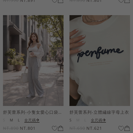
NT.990
NT.891
NT.890
NT.801
舒芙蕾系列-小隻女愛心口袋寬褲
舒芙蕾系列-立體繡線字母上衣
S
M
L
全尺碼
S
M
L
全尺碼
NT.890
NT.801
NT.690
NT.621