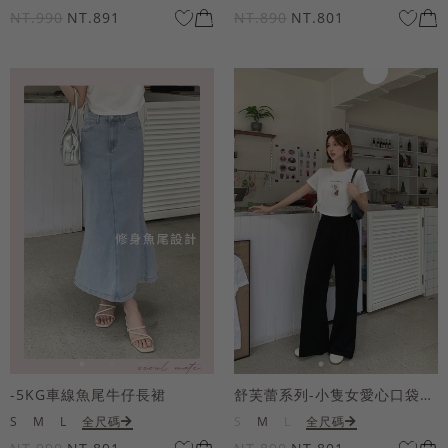
NT.990
NT.891
NT.890
NT.801
-5KG車線魚尾牛仔長裙
舒芙蕾系列-小隻女愛心口袋寬褲
S
M
L
全尺碼
S
M
L
全尺碼