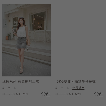
冰感系列-荷葉削肩上衣
-5KG雙腰耳抽鬚牛仔短褲
S
M
L
S
M
L
全尺碼
NT.790
NT.711
NT.690
NT.621