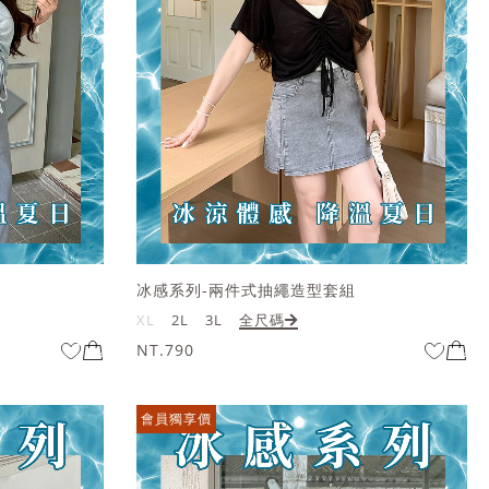
冰感系列-兩件式抽繩造型套組
XL
2L
3L
全尺碼
NT.790
會員獨享價