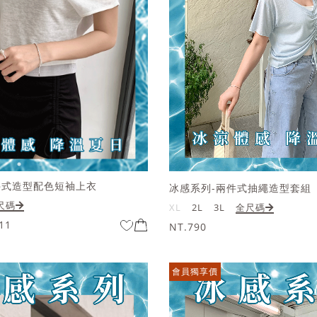
件式造型配色短袖上衣
冰感系列-兩件式抽繩造型套組
尺碼
XL
2L
3L
全尺碼
11
NT.790
會員獨享價