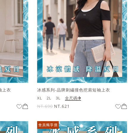
袖上衣
冰感系列-品牌刺繡撞色挖肩短袖上衣
XL
2L
3L
全尺碼
NT.690
NT.621
會員獨享價