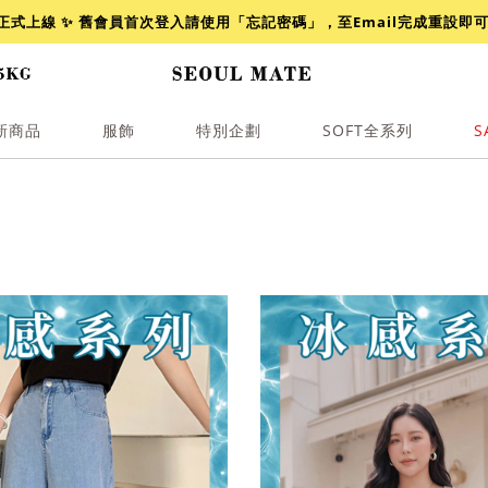
網正式上線 ✨ 舊會員首次登入請使用「忘記密碼」，至Email完成重設即
新商品
服飾
特別企劃
SOFT全系列
S
透膚
小香
牛仔
襯衫
褲裙
牛仔