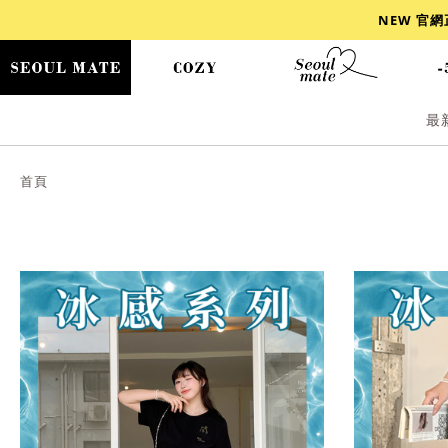
NEW 官
最
爆乳
背心
洋裝
舒芙蕾
小香風
首頁