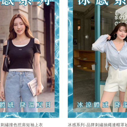
牌刺繡撞色挖肩短袖上衣
冰感系列-品牌刺繡抽繩連帽罩