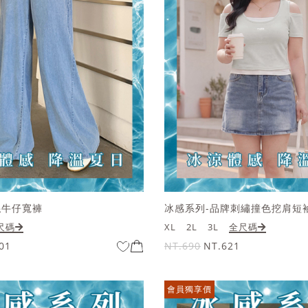
絲牛仔寬褲
冰感系列-品牌刺繡撞色挖肩短
尺碼
XL
2L
3L
全尺碼
01
NT.690
NT.621
會員獨享價