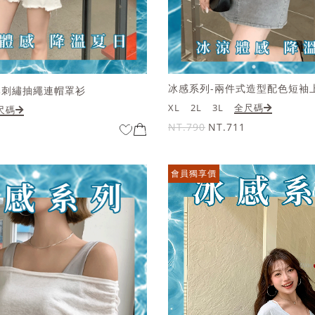
冰感系列-兩件式造型配色短袖
牌刺繡抽繩連帽罩衫
XL
2L
3L
全尺碼
尺碼
NT.790
NT.711
會員獨享價