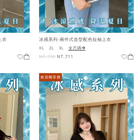
上衣
冰感系列-兩件式造型配色短袖上衣
XL
2L
3L
全尺碼
NT.790
NT.711
會員獨享價