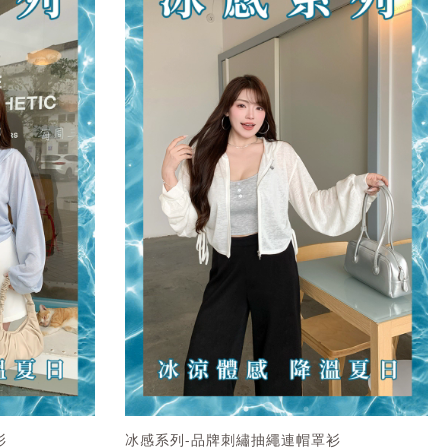
衫
冰感系列-品牌刺繡抽繩連帽罩衫