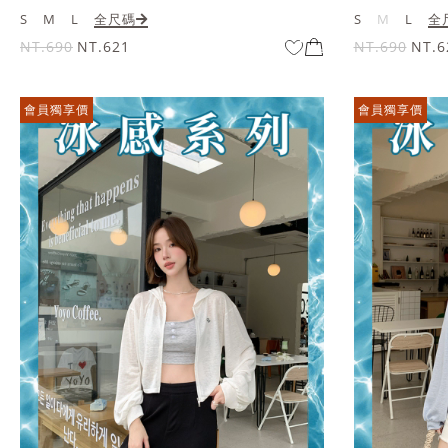
S
M
L
全尺碼
S
M
L
全
NT.690
NT.621
NT.690
NT.6
會員獨享價
會員獨享價