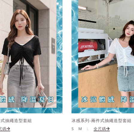
件式抽繩造型套組
冰感系列-兩件式抽繩造型套組
尺碼
S
M
L
全尺碼