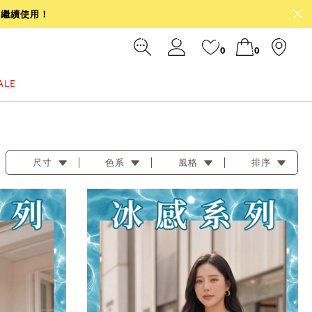
可繼續使用！
0
0
ALE
裙
冰感
涼感
前往結帳
尺寸
色系
風格
排序