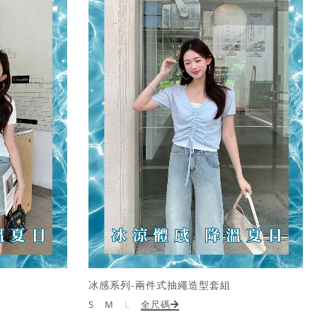
冰感系列-兩件式抽繩造型套組
S
M
L
全尺碼