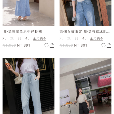
-5KG涼感魚尾牛仔長裙
高個女孩限定-5KG涼感冰肌牛仔寬褲
XL
2L
3L
4L
全尺碼
XL
2L
3L
4L
全尺碼
NT.990
NT.891
NT.890
NT.801