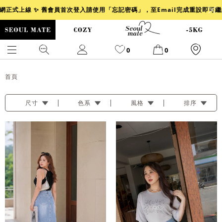
官網正式上線 ✨ 舊會員首次登入請使用「忘記密碼」，至Email完成重設即可
0
0
首頁
尺寸
色系
風格
排序
爆乳
背心
洋裝
舒芙蕾
小香風
透膚
小香
牛仔
襯衫
褲裙
牛仔裙
冰感
涼感