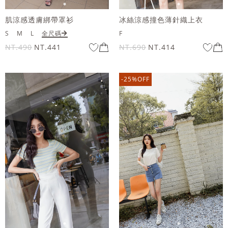
肌涼感透膚綁帶罩衫
冰絲涼感撞色薄針織上衣
S
M
L
全尺碼
F
NT.490
NT.441
NT.690
NT.414
-25%OFF