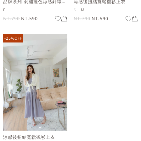
品牌系列-刺繡撞色涼感針織上衣
涼感後扭結寬鬆襯衫上衣
F
S
M
L
NT.790
NT.590
NT.790
NT.590
-25%OFF
涼感後扭結寬鬆襯衫上衣