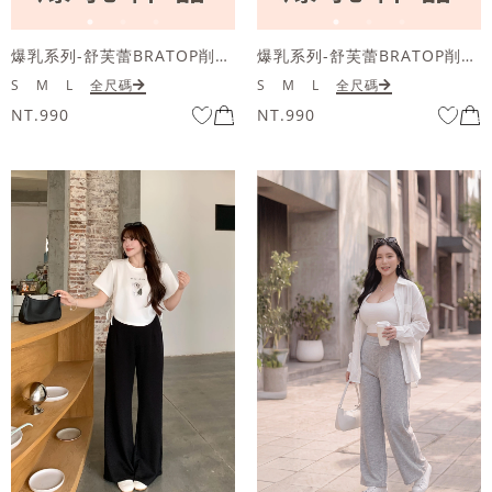
爆乳系列-舒芙蕾BRATOP削肩連身長洋裝
爆乳系列-舒芙蕾BRATOP削肩連身長洋裝
S
M
L
全尺碼
S
M
L
全尺碼
NT.990
NT.990