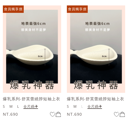
會員獨享價
會員獨享價
爆乳系列-舒芙蕾繞脖短袖上衣
爆乳系列-舒芙蕾繞脖短袖上衣
S
M
L
全尺碼
S
M
L
全尺碼
NT.690
NT.690