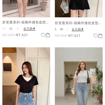
舒芙蕾系列-假兩件撞色造型上衣
舒芙蕾系列-假兩件撞色造型上衣
XL
2L
3L
全尺碼
S
M
L
全尺碼
NT.690
NT.621
NT.690
NT.621