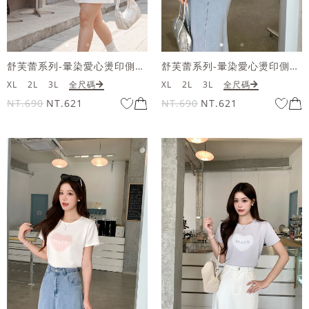
舒芙蕾系列-暈染愛心燙印側抽繩短版上衣
舒芙蕾系列-暈染愛心燙印側抽繩短版上衣
XL
2L
3L
全尺碼
XL
2L
3L
全尺碼
NT.690
NT.621
NT.690
NT.621