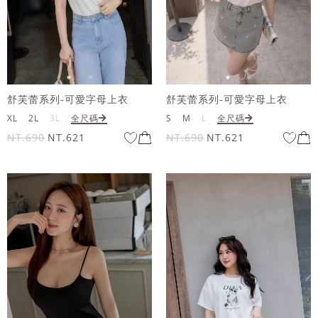
舒芙蕾系列-可愛字母上衣
舒芙蕾系列-可愛字母上衣
XL
2L
3L
全尺碼
S
M
L
全尺碼
NT.690
NT.621
NT.690
NT.621