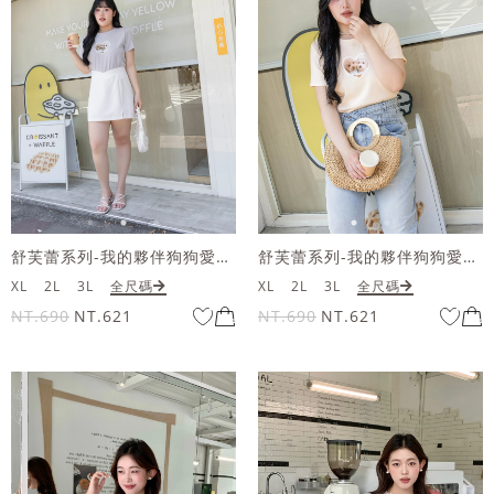
舒芙蕾系列-我的夥伴狗狗愛心字母短袖上衣
舒芙蕾系列-我的夥伴狗狗愛心字母短袖上衣
XL
2L
3L
全尺碼
XL
2L
3L
全尺碼
NT.690
NT.621
NT.690
NT.621