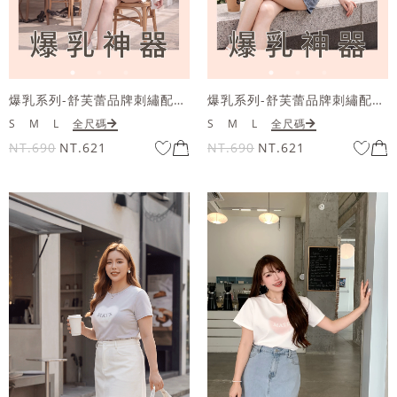
爆乳系列-舒芙蕾品牌刺繡配色BRATOP削肩上衣
爆乳系列-舒芙蕾品牌刺繡配色BRATOP削肩上衣
S
M
L
全尺碼
S
M
L
全尺碼
NT.690
NT.621
NT.690
NT.621