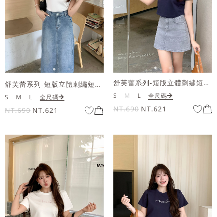
舒芙蕾系列-短版立體刺繡短袖上衣
舒芙蕾系列-短版立體刺繡短袖上衣
S
M
L
全尺碼
S
M
L
全尺碼
NT.690
NT.621
NT.690
NT.621