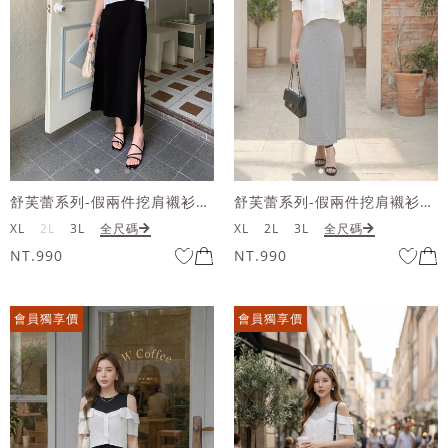
舒芙蕾系列-假兩件挖肩襯衫開衩長洋裝
舒芙蕾系列-假兩件挖肩襯衫開衩長洋裝
XL
2L
3L
全尺碼
XL
2L
3L
全尺碼
NT.990
NT.990
會員獨享價
會員獨享價