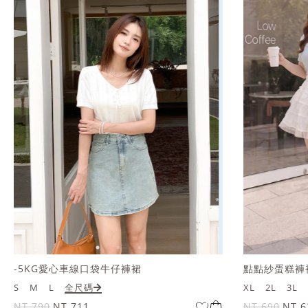
-5KG愛心車線口袋牛仔褲裙
點點紗蛋糕褲
S
M
L
全尺碼
XL
2L
3L
NT.790
NT.711
NT.690
NT.6