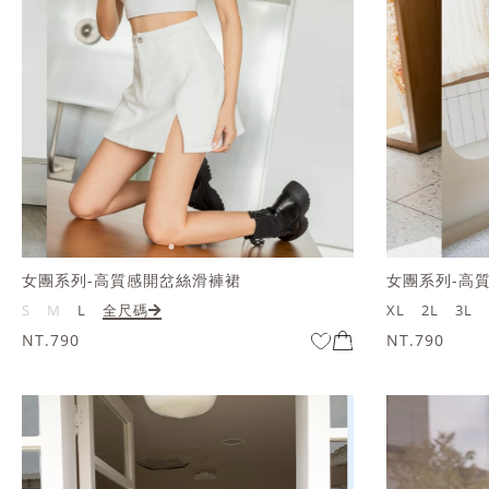
女團系列-高質感開岔絲滑褲裙
女團系列-高
S
M
L
全尺碼
XL
2L
3L
NT.790
NT.790