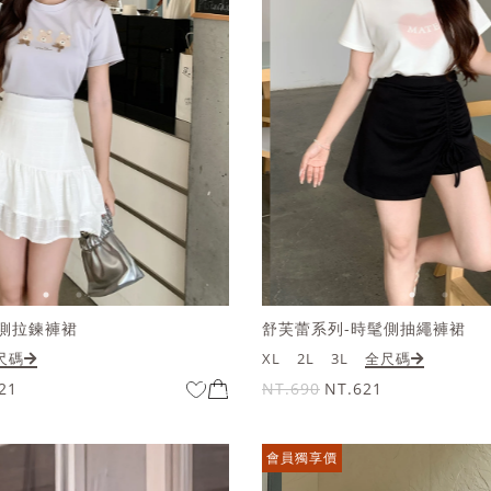
側拉鍊褲裙
舒芙蕾系列-時髦側抽繩褲裙
尺碼
XL
2L
3L
全尺碼
21
NT.690
NT.621
會員獨享價