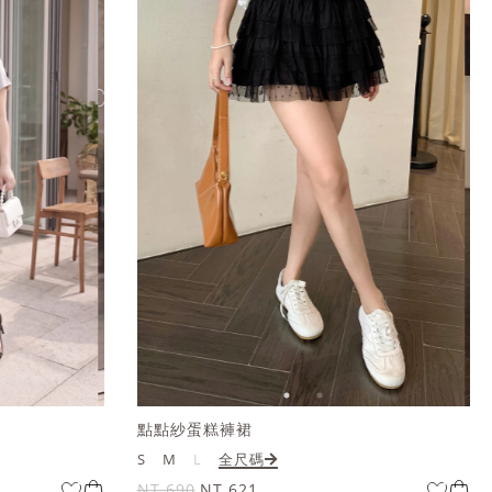
點點紗蛋糕褲裙
S
M
L
全尺碼
NT.690
NT.621