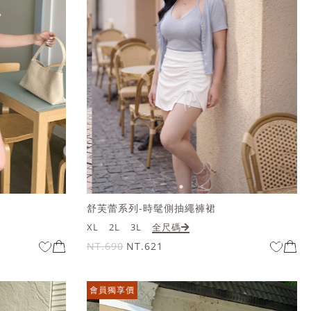
舒芙蕾系列-時髦側抽繩褲裙
XL
2L
3L
全尺碼
NT.690
NT.621
會員獨享價