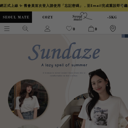
官網正式上線 ✨ 舊會員首次登入請使用「忘記密碼」，至Email完成重設即可
0
0
爆乳
背心
洋裝
舒芙蕾
小香風
透膚
小香
牛仔
襯衫
褲裙
牛仔裙
冰感
涼感