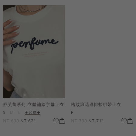
舒芙蕾系列-立體繡線字母上衣
格紋滾花邊排扣綁帶上衣
S
M
L
全尺碼
F
NT.690
NT.621
NT.790
NT.711