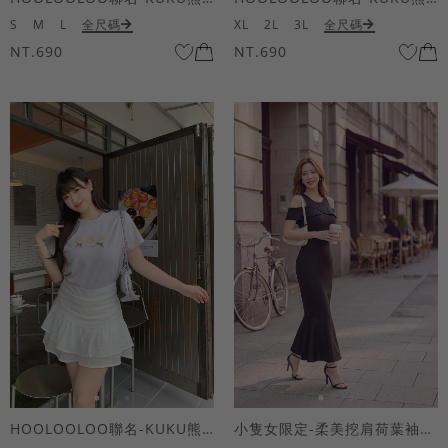
S
M
L
全尺碼
XL
2L
3L
全尺碼
NT.690
NT.690
HOOLOOLOO聯名-KUKU熊蝴蝶結短袖上衣
小隻女限定-柔美挖肩荷葉袖魚尾長洋裝