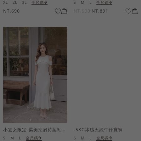
XL
2L
3L
全尺碼
S
M
L
全尺碼
NT.690
NT.990
NT.891
小隻女限定-柔美挖肩荷葉袖魚尾長洋裝
-5KG冰感天絲牛仔寬褲
S
M
L
全尺碼
S
M
L
全尺碼