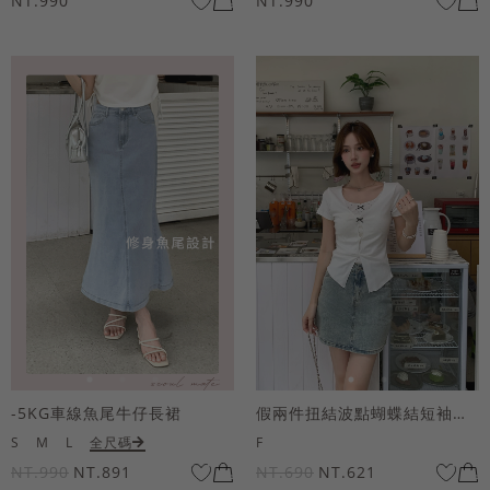
NT.990
NT.990
-5KG車線魚尾牛仔長裙
假兩件扭結波點蝴蝶結短袖上衣
S
M
L
全尺碼
F
NT.990
NT.891
NT.690
NT.621