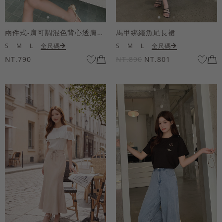
兩件式-肩可調混色背心透膚上衣套組
馬甲綁繩魚尾長裙
S
M
L
全尺碼
S
M
L
全尺碼
NT.790
NT.890
NT.801