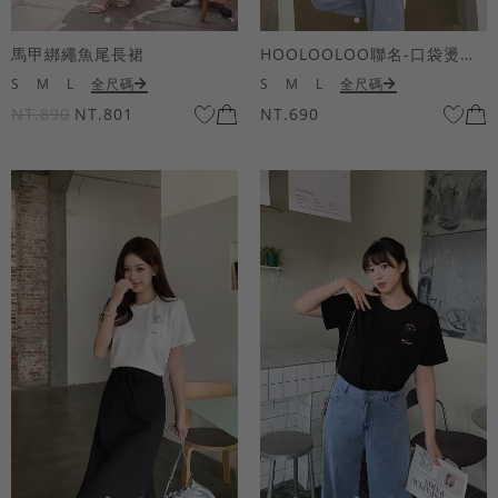
馬甲綁繩魚尾長裙
HOOLOOLOO聯名-口袋燙金KUKU熊短袖上衣
S
M
L
全尺碼
S
M
L
全尺碼
NT.890
NT.801
NT.690