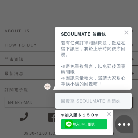
ABOUT US
SEOULMATE 首爾妹
若有任何訂單相關問題，歡迎在
About Us
HOW TO BUY
留下訊息，將於上班時間依序回
覆。
如何購買
門市資訊
📣避免重複留言，以免延後回覆
付款及配送
門市資訊
時間哦！
最新消息
📣因訊息量較大，還請大家耐心
會員常見問題
等候小編的回覆唷！
LINE官方會員活動
訂閱電子報
訂單常見問題
回覆至 SEOULMATE 首爾妹
JOIN
商品售後服務
✨加入贈＄１５０✨
電子發票
加入LINE 帳號
國外會員服務
09:30~12:00 13:00~18:30 / Mon - Fri(例假日除外)