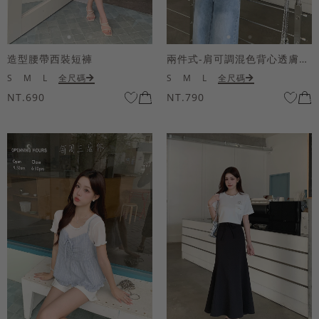
造型腰帶西裝短褲
兩件式-肩可調混色背心透膚上衣套組
S
M
L
全尺碼
S
M
L
全尺碼
NT.690
NT.790