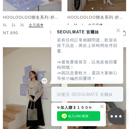
HOOLOOLOO聯名系列-舒芙蕾DOODOO狗上衣
HOOLOOLOO聯名系列-舒芙蕾DOODOO狗上衣
XL
2L
3L
全尺碼
S
M
L
全尺碼
SEOULMATE 首爾妹
NT.890
NT.890
若有任何訂單相關問題，歡迎在
留下訊息，將於上班時間依序回
覆。
📣避免重複留言，以免延後回覆
時間哦！
📣因訊息量較大，還請大家耐心
等候小編的回覆唷！
回覆至 SEOULMATE 首爾妹
✨加入贈＄１５０✨
加入LINE 帳號