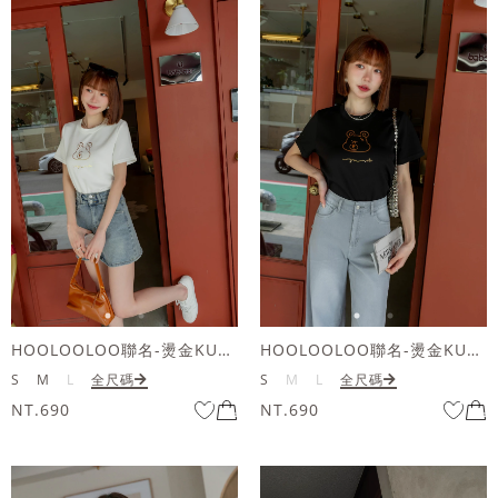
HOOLOOLOO聯名-燙金KUKU熊上衣
HOOLOOLOO聯名-燙金KUKU熊上衣
S
M
L
全尺碼
S
M
L
全尺碼
NT.690
NT.690