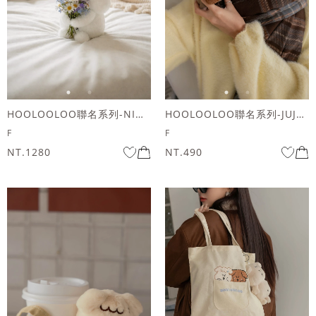
HOOLOOLOO聯名系列-NINI兔毛絨娃娃
HOOLOOLOO聯名系列-JUJU狗飲料提袋
F
F
NT.1280
NT.490