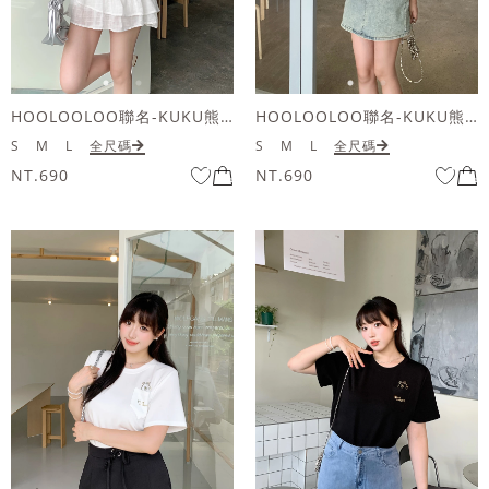
HOOLOOLOO聯名-KUKU熊蝴蝶結短袖上衣
HOOLOOLOO聯名-KUKU熊蝴蝶結短袖上衣
S
M
L
全尺碼
S
M
L
全尺碼
NT.690
NT.690