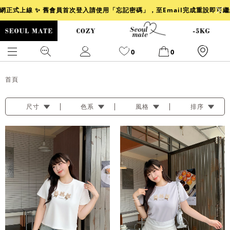
官網正式上線 ✨ 舊會員首次登入請使用「忘記密碼」，至Email完成重設即可
0
0
首頁
尺寸
色系
風格
排序
爆乳
背心
洋裝
舒芙蕾
小香風
透膚
小香
牛仔
襯衫
褲裙
牛仔裙
冰感
涼感