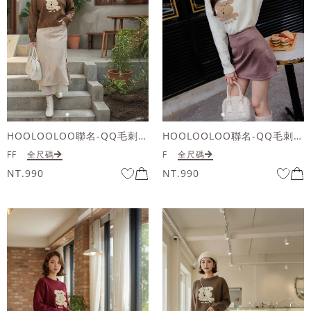
HOOLOOLOO聯名-QQ毛刺繡針織毛衣
HOOLOOLOO聯名-QQ毛刺繡針織毛衣
FF
全尺碼
F
全尺碼
NT.990
NT.990