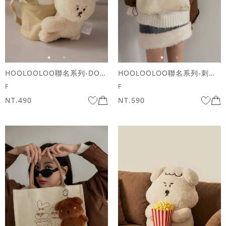
HOOLOOLOO聯名系列-DOODOO狗飲料提袋
HOOLOOLOO聯名系列-刺繡手提帆布袋
F
F
NT.490
NT.590