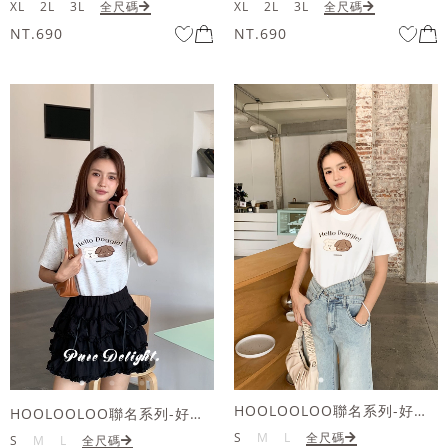
XL
2L
3L
全尺碼
XL
2L
3L
全尺碼
NT.690
NT.690
HOOLOOLOO聯名系列-好朋友刺繡短袖上衣
HOOLOOLOO聯名系列-好朋友刺繡短袖上衣
S
M
L
全尺碼
S
M
L
全尺碼