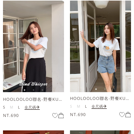
HOOLOOLOO聯名-野餐KUKU短袖上衣
HOOLOOLOO聯名-野餐KUKU短袖上衣
S
M
L
全尺碼
S
M
L
全尺碼
NT.690
NT.690