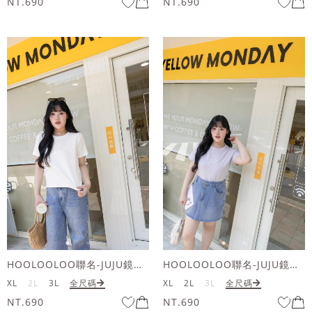
NT.690
NT.690
HOOLOOLOO聯名-JUJU鏡面燙銀短袖上衣
HOOLOOLOO聯名-JUJU鏡面燙銀短袖上衣
XL
2L
3L
全尺碼
XL
2L
3L
全尺碼
NT.690
NT.690