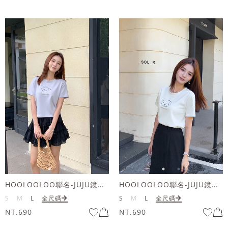
HOOLOOLOO聯名-JUJU鏡面燙銀短袖上衣
HOOLOOLOO聯名-JUJU鏡面燙銀短袖上衣
S
M
L
全尺碼
S
M
L
全尺碼
NT.690
NT.690