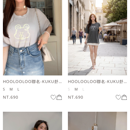
HOOLOOLOO聯名-KUKU舒芙蕾上衣
HOOLOOLOO聯名-KUKU舒芙蕾上衣
S
M
L
S
M
L
NT.690
NT.690