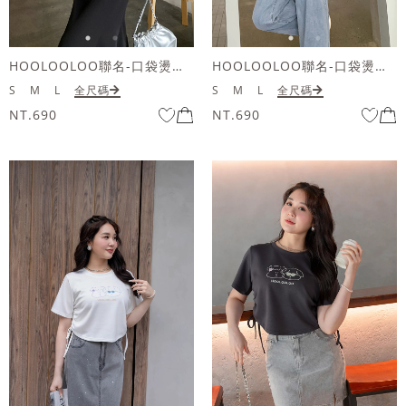
HOOLOOLOO聯名-口袋燙金KUKU熊短袖上衣
HOOLOOLOO聯名-口袋燙金KUKU熊短袖上衣
S
M
L
全尺碼
S
M
L
全尺碼
NT.690
NT.690