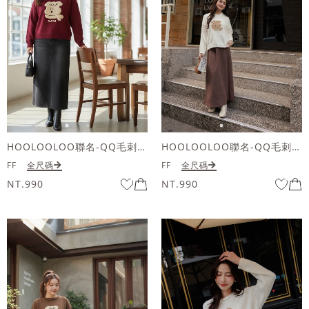
HOOLOOLOO聯名-QQ毛刺繡針織毛衣
HOOLOOLOO聯名-QQ毛刺繡針織毛衣
FF
全尺碼
FF
全尺碼
NT.990
NT.990