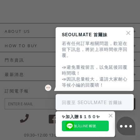
ABOUT US
SEOULMATE 首爾妹
若有任何訂單相關問題，歡迎在
About Us
HOW TO BUY
留下訊息，將於上班時間依序回
覆。
如何購買
門市資訊
📣避免重複留言，以免延後回覆
付款及配送
門市資訊
時間哦！
最新消息
📣因訊息量較大，還請大家耐心
會員常見問題
等候小編的回覆唷！
LINE官方會員活動
訂閱電子報
訂單常見問題
回覆至 SEOULMATE 首爾妹
JOIN
商品售後服務
✨加入贈＄１５０✨
電子發票
加入LINE 帳號
國外會員服務
09:30~12:00 13:00~18:30 / Mon - Fri(例假日除外)