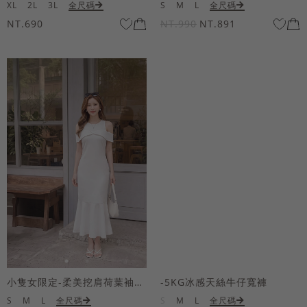
XL
2L
3L
全尺碼
S
M
L
全尺碼
NT.690
NT.990
NT.891
小隻女限定-柔美挖肩荷葉袖魚尾長洋裝
-5KG冰感天絲牛仔寬褲
S
M
L
全尺碼
S
M
L
全尺碼