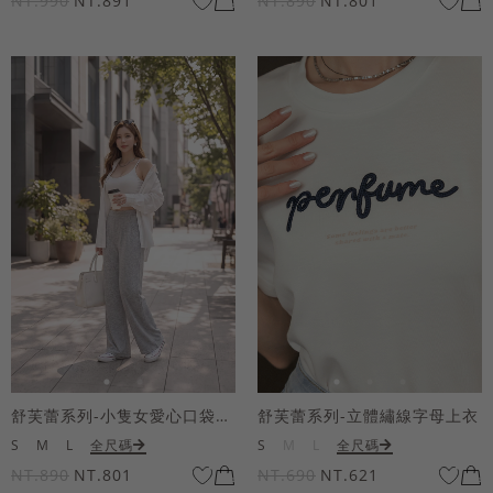
NT.990
NT.891
NT.890
NT.801
舒芙蕾系列-小隻女愛心口袋寬褲
舒芙蕾系列-立體繡線字母上衣
S
M
L
全尺碼
S
M
L
全尺碼
NT.890
NT.801
NT.690
NT.621