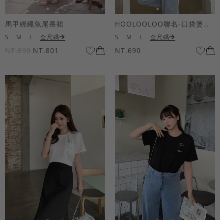
馬甲綁繩魚尾長裙
HOOLOOLOO聯名-口袋燙金KUKU熊短袖上衣
S
M
L
全尺碼
S
M
L
全尺碼
NT.890
NT.801
NT.690