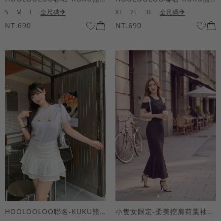
S
M
L
全尺碼
XL
2L
3L
全尺碼
NT.690
NT.690
HOOLOOLOO聯名-KUKU熊蝴蝶結短袖上衣
小隻女限定-柔美挖肩荷葉袖魚尾長洋裝