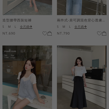
造型腰帶西裝短褲
兩件式-肩可調混色背心透膚上衣套組
S
M
L
全尺碼
S
M
L
全尺碼
NT.690
NT.790