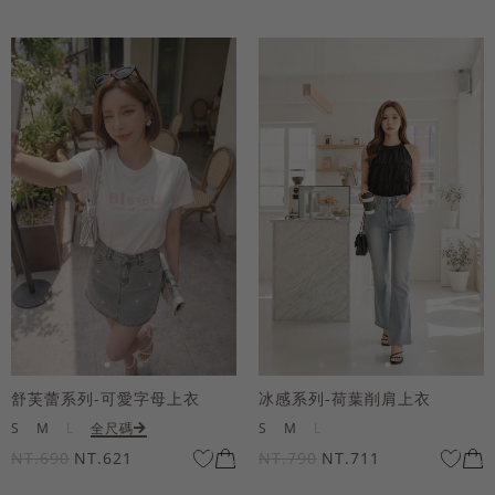
舒芙蕾系列-可愛字母上衣
冰感系列-荷葉削肩上衣
S
M
L
全尺碼
S
M
L
NT.690
NT.621
NT.790
NT.711