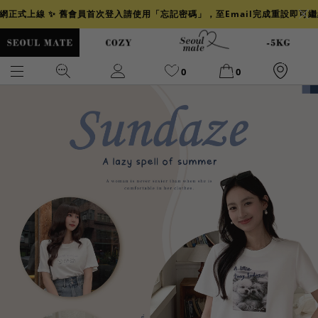
官網正式上線 ✨ 舊會員首次登入請使用「忘記密碼」，至Email完成重設即可
0
0
爆乳
背心
洋裝
舒芙蕾
小香風
透膚
小香
牛仔
襯衫
褲裙
牛仔裙
冰感
涼感