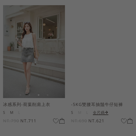
冰感系列-荷葉削肩上衣
-5KG雙腰耳抽鬚牛仔短褲
S
M
L
S
M
L
全尺碼
NT.790
NT.711
NT.690
NT.621