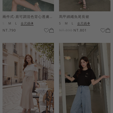
兩件式-肩可調混色背心透膚上衣套組
馬甲綁繩魚尾長裙
S
M
L
全尺碼
S
M
L
全尺碼
NT.790
NT.890
NT.801