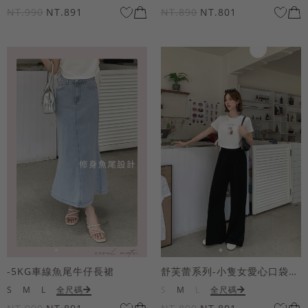
NT.990
NT.891
NT.890
NT.801
-5KG車線魚尾牛仔長裙
舒芙蕾系列-小隻女愛心口袋寬褲
S
M
L
全尺碼
S
M
L
全尺碼