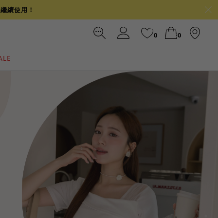
可繼續使用！
0
0
ALE
裙
冰感
涼感
前往結帳