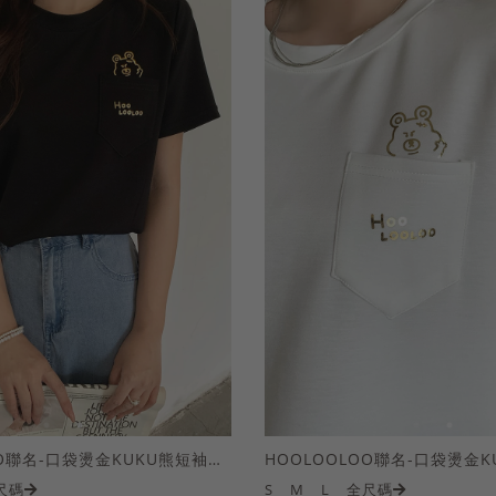
HOOLOOLOO聯名-口袋燙金KUKU熊短袖上衣
尺碼
S
M
L
全尺碼