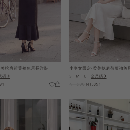
柔美挖肩荷葉袖魚尾長洋裝
小隻女限定-柔美挖肩荷葉袖魚
尺碼
S
M
L
全尺碼
91
NT.990
NT.891