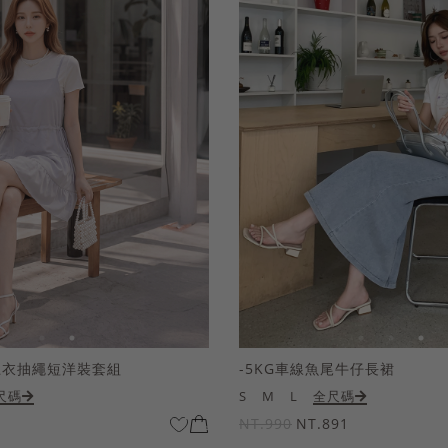
上衣抽繩短洋裝套組
-5KG車線魚尾牛仔長裙
尺碼
S
M
L
全尺碼
NT.990
NT.891