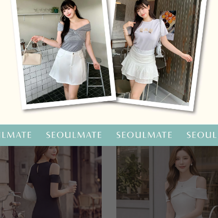
OO聯名-KUKU熊蝴蝶結短袖上衣
HOOLOOLOO聯名-KUKU
尺碼
S
M
L
全尺碼
NT.690