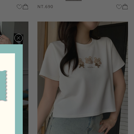
NT.690
×