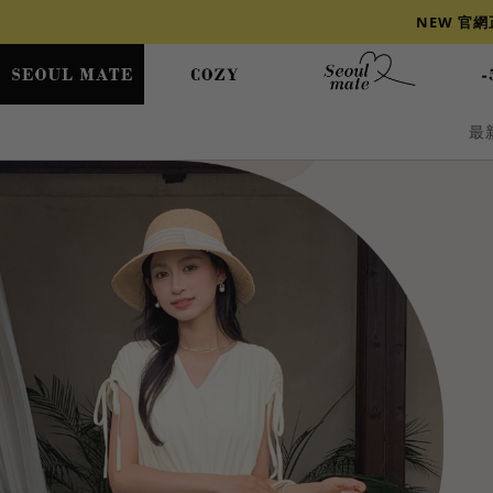
NEW 官
最
爆乳
背心
洋裝
舒芙蕾
小香風