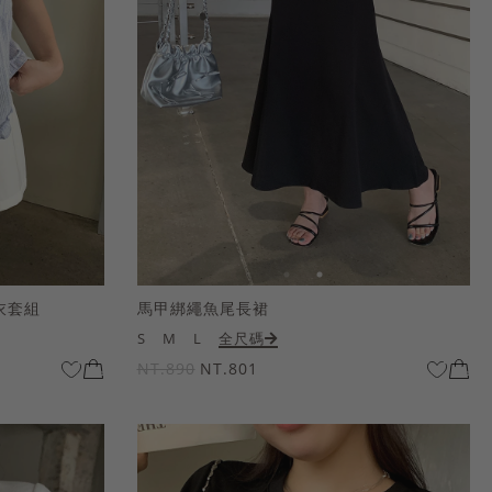
衣套組
馬甲綁繩魚尾長裙
S
M
L
全尺碼
NT.890
NT.801