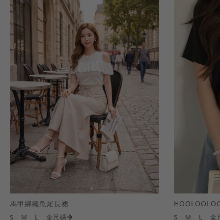
馬甲綁繩魚尾長裙
S
M
L
全尺碼
S
M
L
全