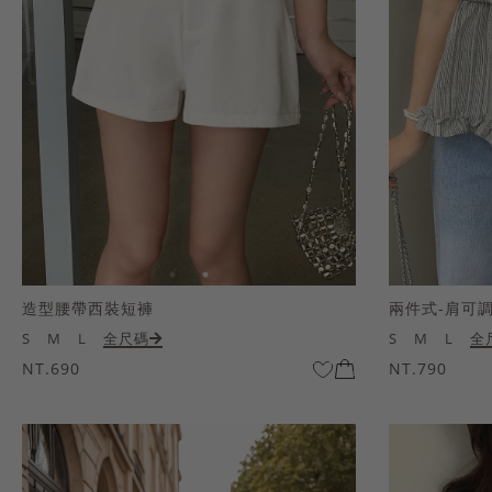
造型腰帶西裝短褲
兩件式-肩可
S
M
L
全尺碼
S
M
L
全
NT.690
NT.790