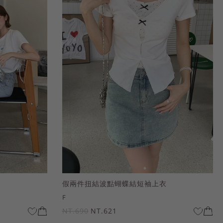
假兩件扭結波點蝴蝶結短袖上衣
F
NT.690
NT.621