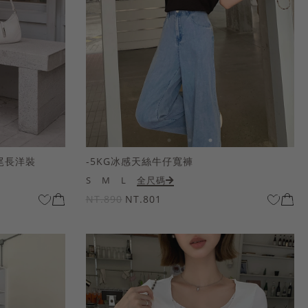
尾長洋裝
-5KG冰感天絲牛仔寬褲
S
M
L
全尺碼
NT.890
NT.801