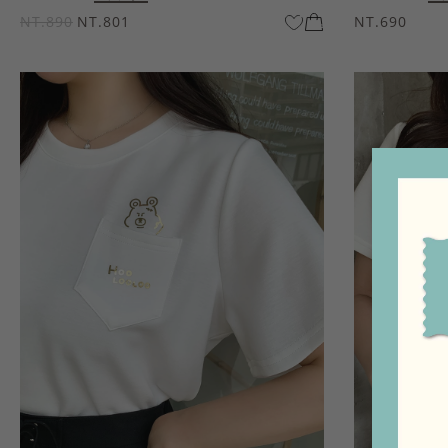
NT.890
NT.801
NT.690