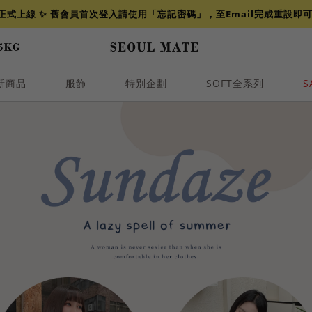
網正式上線 ✨ 舊會員首次登入請使用「忘記密碼」，至Email完成重設即
新商品
服飾
特別企劃
SOFT全系列
S
透膚
小香
牛仔
襯衫
褲裙
牛仔