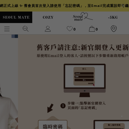
官網正式上線 ✨ 舊會員首次登入請使用「忘記密碼」，至Email完成重設即可
0
0
爆乳
背心
洋裝
舒芙蕾
小香風
透膚
小香
牛仔
襯衫
褲裙
牛仔裙
冰感
涼感