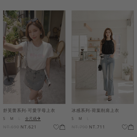
舒芙蕾系列-可愛字母上衣
冰感系列-荷葉削肩上衣
S
M
L
全尺碼
S
M
L
NT.690
NT.621
NT.790
NT.711