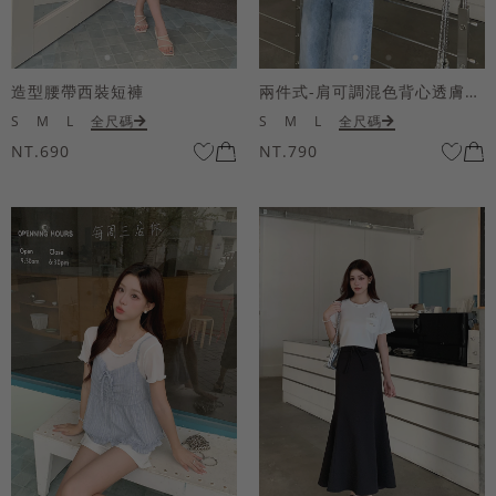
造型腰帶西裝短褲
兩件式-肩可調混色背心透膚上衣套組
S
M
L
全尺碼
S
M
L
全尺碼
NT.690
NT.790