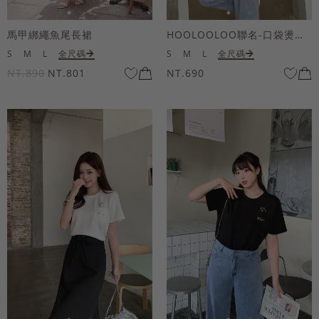
馬甲綁繩魚尾長裙
HOOLOOLOO聯名-口袋燙金KUKU熊短袖上衣
S
M
L
全尺碼
S
M
L
全尺碼
NT.890
NT.801
NT.690