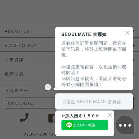
ABOUT US
SEOULMATE 首爾妹
若有任何訂單相關問題，歡迎在
About Us
HOW TO BUY
留下訊息，將於上班時間依序回
覆。
如何購買
門市資訊
📣避免重複留言，以免延後回覆
付款及配送
門市資訊
時間哦！
最新消息
📣因訊息量較大，還請大家耐心
會員常見問題
等候小編的回覆唷！
LINE官方會員活動
訂閱電子報
訂單常見問題
回覆至 SEOULMATE 首爾妹
JOIN
商品售後服務
✨加入贈＄１５０✨
電子發票
加入LINE 帳號
國外會員服務
09:30~12:00 13:00~18:30 / Mon - Fri(例假日除外)