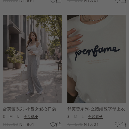
NT.990
NT.891
NT.890
NT.801
舒芙蕾系列-小隻女愛心口袋寬褲
舒芙蕾系列-立體繡線字母上衣
S
M
L
全尺碼
S
M
L
全尺碼
NT.890
NT.801
NT.690
NT.621