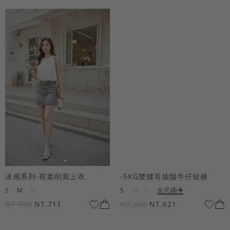
冰感系列-荷葉削肩上衣
-5KG雙腰耳抽鬚牛仔短褲
S
M
L
S
M
L
全尺碼
NT.790
NT.711
NT.690
NT.621