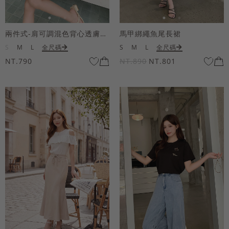
兩件式-肩可調混色背心透膚上衣套組
馬甲綁繩魚尾長裙
S
M
L
全尺碼
S
M
L
全尺碼
NT.790
NT.890
NT.801