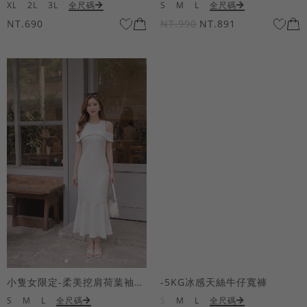
XL
2L
3L
全尺碼
S
M
L
全尺碼
NT.690
NT.990
NT.891
小隻女限定-柔美挖肩荷葉袖魚尾長洋裝
-5KG冰感天絲牛仔寬褲
S
M
L
全尺碼
S
M
L
全尺碼