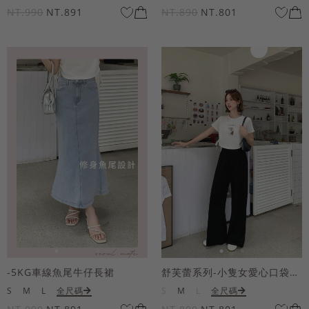
NT.990
NT.891
NT.890
NT.801
-5KG車線魚尾牛仔長裙
舒芙蕾系列-小隻女愛心口袋寬褲
S
M
L
全尺碼
S
M
L
全尺碼