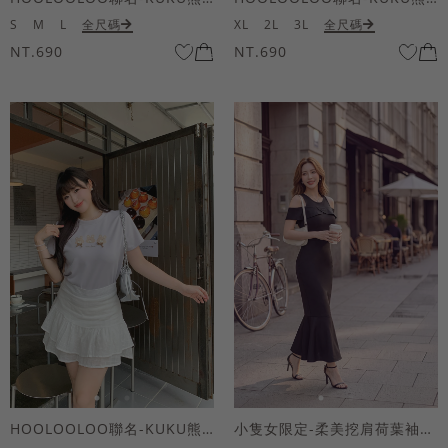
S
M
L
全尺碼
XL
2L
3L
全尺碼
NT.690
NT.690
HOOLOOLOO聯名-KUKU熊蝴蝶結短袖上衣
小隻女限定-柔美挖肩荷葉袖魚尾長洋裝