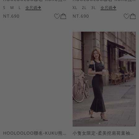
S
M
L
全尺碼
XL
2L
3L
全尺碼
NT.690
NT.690
HOOLOOLOO聯名-KUKU熊蝴蝶結短袖上衣
小隻女限定-柔美挖肩荷葉袖魚尾長洋裝