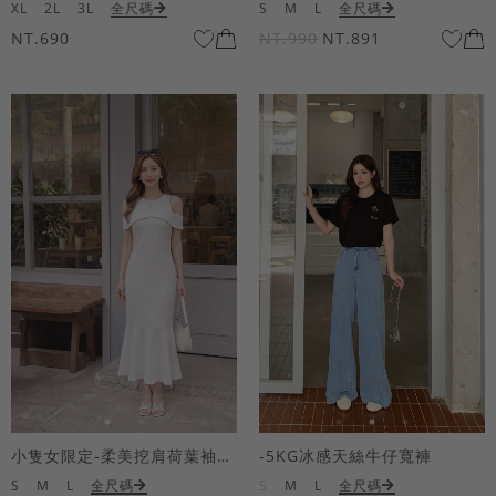
XL
2L
3L
全尺碼
S
M
L
全尺碼
NT.690
NT.990
NT.891
小隻女限定-柔美挖肩荷葉袖魚尾長洋裝
-5KG冰感天絲牛仔寬褲
S
M
L
全尺碼
S
M
L
全尺碼