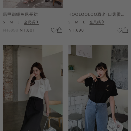
馬甲綁繩魚尾長裙
HOOLOOLOO聯名-口袋燙金KUKU熊短袖上衣
S
M
L
全尺碼
S
M
L
全尺碼
NT.890
NT.801
NT.690