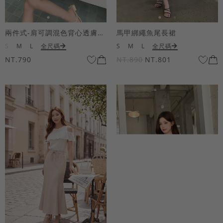
兩件式-肩可調混色背心透膚上衣套組
馬甲綁繩魚尾長裙
S
M
L
全尺碼
S
M
L
全尺碼
NT.790
NT.890
NT.801