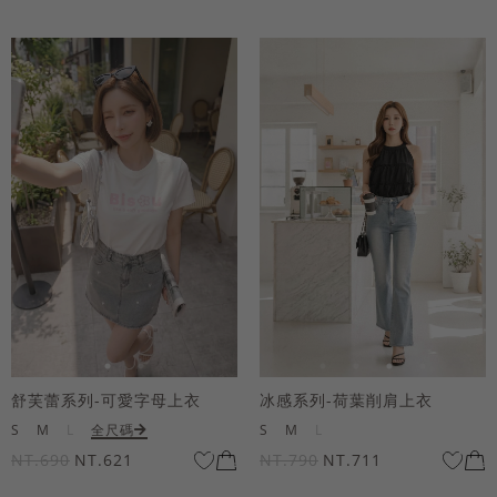
舒芙蕾系列-可愛字母上衣
冰感系列-荷葉削肩上衣
S
M
L
全尺碼
S
M
L
NT.690
NT.621
NT.790
NT.711