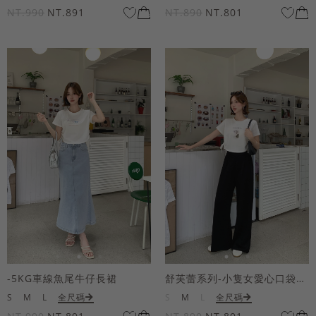
NT.990
NT.891
NT.890
NT.801
-5KG車線魚尾牛仔長裙
舒芙蕾系列-小隻女愛心口袋寬褲
S
M
L
全尺碼
S
M
L
全尺碼