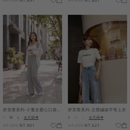
NT.990
NT.891
NT.890
NT.801
舒芙蕾系列-小隻女愛心口袋寬褲
舒芙蕾系列-立體繡線字母上衣
S
M
L
全尺碼
S
M
L
全尺碼
NT.890
NT.801
NT.690
NT.621