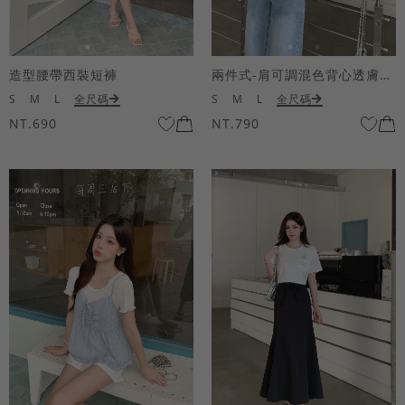
造型腰帶西裝短褲
兩件式-肩可調混色背心透膚上衣套組
S
M
L
全尺碼
S
M
L
全尺碼
NT.690
NT.790