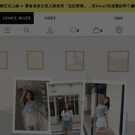
官網正式上線 ✨ 舊會員首次登入請使用「忘記密碼」，至Email完成重設即可
0
0
爆乳
背心
洋裝
舒芙蕾
小香風
透膚
小香
牛仔
襯衫
褲裙
牛仔裙
冰感
涼感