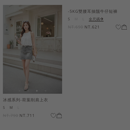
-5KG雙腰耳抽鬚牛仔短褲
S
M
L
全尺碼
NT.690
NT.621
冰感系列-荷葉削肩上衣
S
M
L
NT.790
NT.711