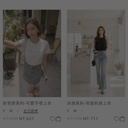
舒芙蕾系列-可愛字母上衣
冰感系列-荷葉削肩上衣
S
M
L
全尺碼
S
M
L
NT.690
NT.621
NT.790
NT.711