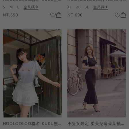
S
M
L
全尺碼
XL
2L
3L
全尺碼
NT.690
NT.690
HOOLOOLOO聯名-KUKU熊蝴蝶結短袖上衣
小隻女限定-柔美挖肩荷葉袖魚尾長洋裝