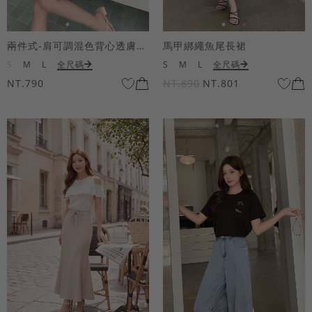
兩件式-肩可調混色背心透膚上衣套組
馬甲綁繩魚尾長裙
S
M
L
全尺碼
S
M
L
全尺碼
NT.790
NT.890
NT.801