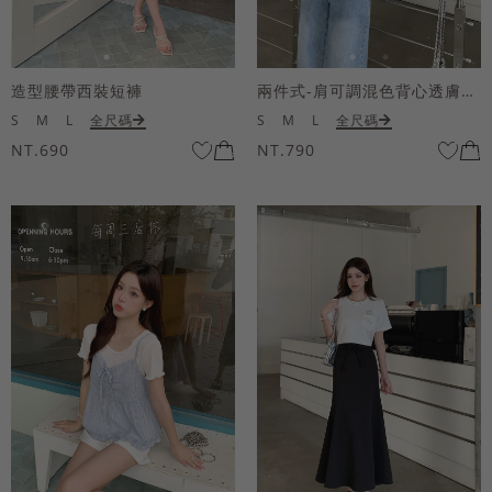
造型腰帶西裝短褲
兩件式-肩可調混色背心透膚上衣套組
S
M
L
全尺碼
S
M
L
全尺碼
NT.690
NT.790