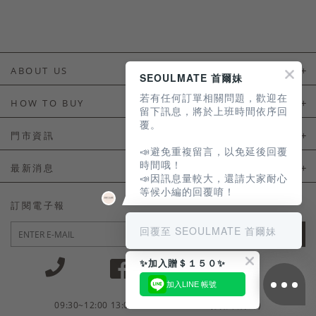
ABOUT US
SEOULMATE 首爾妹
若有任何訂單相關問題，歡迎在
About Us
HOW TO BUY
留下訊息，將於上班時間依序回
覆。
如何購買
門市資訊
📣避免重複留言，以免延後回覆
付款及配送
門市資訊
時間哦！
最新消息
📣因訊息量較大，還請大家耐心
會員常見問題
等候小編的回覆唷！
LINE官方會員活動
訂閱電子報
訂單常見問題
回覆至 SEOULMATE 首爾妹
JOIN
商品售後服務
✨加入贈＄１５０✨
電子發票
加入LINE 帳號
國外會員服務
09:30~12:00 13:00~18:30 / Mon - Fri(例假日除外)