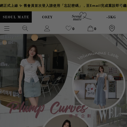
官網正式上線 ✨ 舊會員首次登入請使用「忘記密碼」，至Email完成重設即可
0
0
爆乳
背心
洋裝
舒芙蕾
小香風
透膚
小香
牛仔
襯衫
褲裙
牛仔裙
冰感
涼感