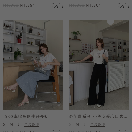
NT.990
NT.891
NT.890
NT.801
-5KG車線魚尾牛仔長裙
舒芙蕾系列-小隻女愛心口袋寬褲
S
M
L
全尺碼
S
M
L
全尺碼