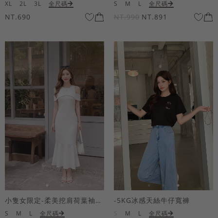
XL
2L
3L
全尺碼
S
M
L
全尺碼
NT.690
NT.990
NT.891
小隻女限定-柔美挖肩荷葉袖魚尾長洋裝
-5KG冰感天絲牛仔寬褲
S
M
L
全尺碼
S
M
L
全尺碼