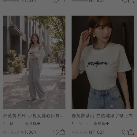
NT.990
NT.891
NT.890
NT.801
舒芙蕾系列-小隻女愛心口袋寬褲
舒芙蕾系列-立體繡線字母上衣
S
M
L
全尺碼
S
M
L
全尺碼
NT.890
NT.801
NT.690
NT.621