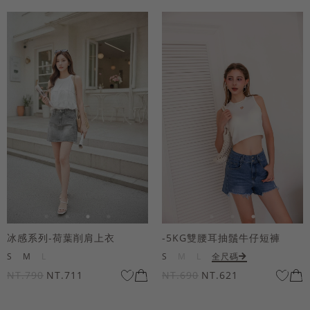
冰感系列-荷葉削肩上衣
-5KG雙腰耳抽鬚牛仔短褲
S
M
L
S
M
L
全尺碼
NT.790
NT.711
NT.690
NT.621