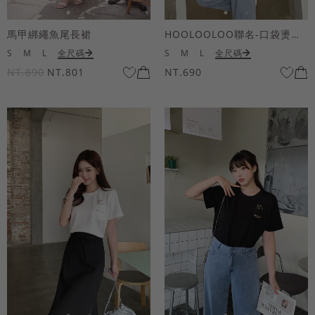
馬甲綁繩魚尾長裙
HOOLOOLOO聯名-口袋燙金KUKU熊短袖上衣
S
M
L
全尺碼
S
M
L
全尺碼
NT.890
NT.801
NT.690