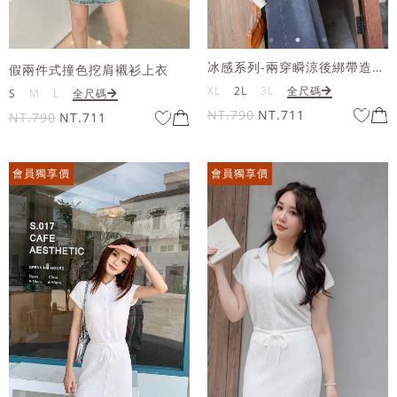
冰感系列-兩穿瞬涼後綁帶造型襯衫
假兩件式撞色挖肩襯衫上衣
XL
2L
3L
全尺碼
S
M
L
全尺碼
NT.790
NT.711
NT.790
NT.711
會員獨享價
會員獨享價