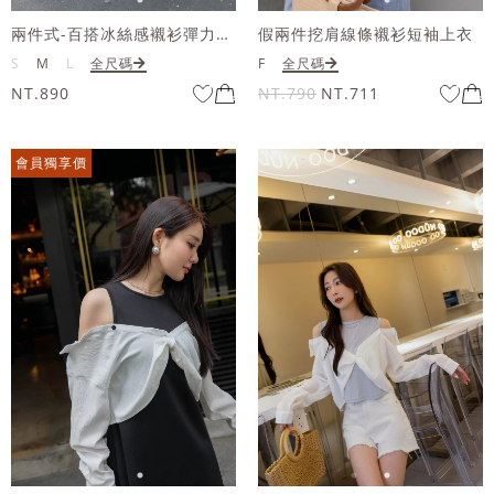
兩件式-百搭冰絲感襯衫彈力背心套組
假兩件挖肩線條襯衫短袖上衣
S
M
L
全尺碼
F
全尺碼
NT.890
NT.790
NT.711
會員獨享價