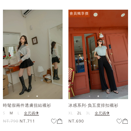
會員獨享價
時髦假兩件透膚扭結襯衫
冰感系列-負五度排扣襯衫
S
M
L
全尺碼
XL
2L
3L
全尺碼
NT.790
NT.711
NT.690