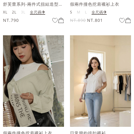
舒芙蕾系列-兩件式扭結造型襯衫套組
假兩件撞色挖肩襯衫上衣
XL
2L
3L
全尺碼
S
M
L
全尺碼
NT.790
NT.890
NT.801
假兩件撞色挖肩襯衫上衣
日常簡約排扣襯衫