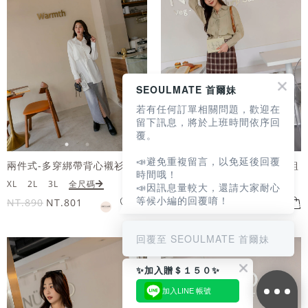
SEOULMATE 首爾妹
若有任何訂單相關問題，歡迎在
留下訊息，將於上班時間依序回
覆。
📣避免重複留言，以免延後回覆
兩件式-多穿綁帶背心襯衫套組
兩件式-多穿綁帶背心襯衫套組
時間哦！
XL
2L
3L
全尺碼
XL
2L
3L
全尺碼
📣因訊息量較大，還請大家耐心
等候小編的回覆唷！
NT.890
NT.801
NT.890
NT.801
回覆至 SEOULMATE 首爾妹
✨加入贈＄１５０✨
加入LINE 帳號