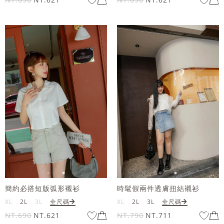
簡約必搭短版弧形襯衫
時髦假兩件透膚扭結襯衫
XL
2L
3L
全尺碼
XL
2L
3L
全尺碼
NT.690
NT.621
NT.790
NT.711