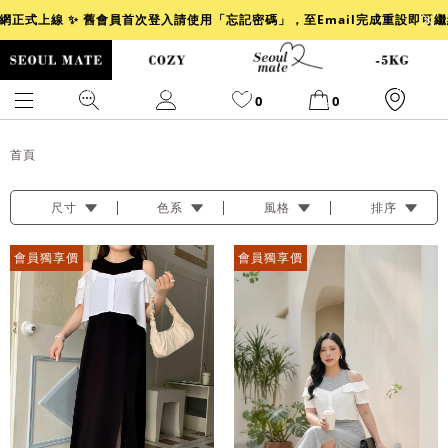
官網正式上線 ✨ 舊會員首次登入請使用「忘記密碼」，至Email完成重設即可
0
0
首頁
尺寸
色系
風格
排序
爆乳
背心
洋裝
舒芙蕾
小香風
透膚
小香
牛仔
會員獨享價
會員獨享價
襯衫
褲裙
牛仔裙
冰感
涼感