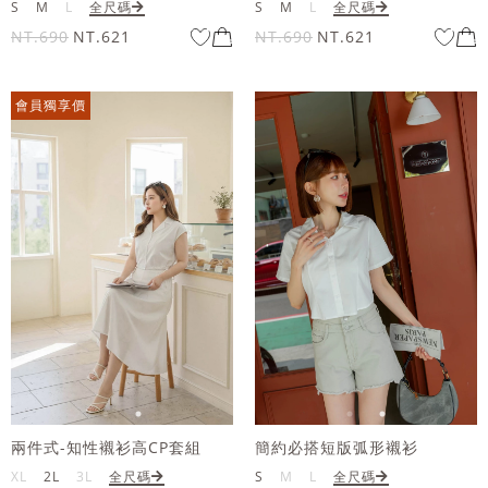
S
M
L
全尺碼
S
M
L
全尺碼
NT.690
NT.621
NT.690
NT.621
會員獨享價
兩件式-知性襯衫高CP套組
簡約必搭短版弧形襯衫
XL
2L
3L
全尺碼
S
M
L
全尺碼