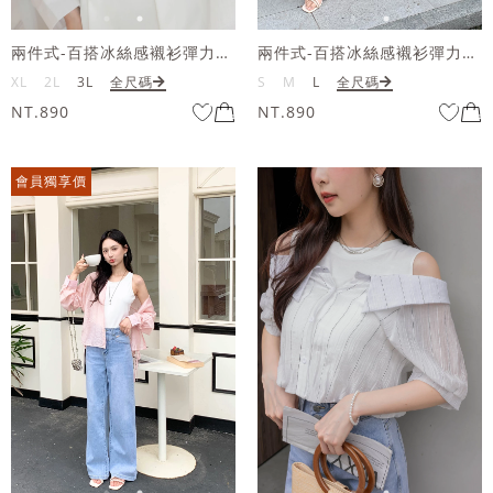
兩件式-百搭冰絲感襯衫彈力背心套組
兩件式-百搭冰絲感襯衫彈力背心套組
XL
2L
3L
全尺碼
S
M
L
全尺碼
NT.890
NT.890
會員獨享價