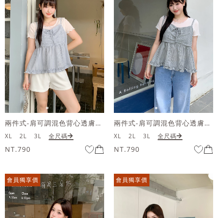
兩件式-肩可調混色背心透膚上衣套組
兩件式-肩可調混色背心透膚上衣套組
XL
2L
3L
全尺碼
XL
2L
3L
全尺碼
NT.790
NT.790
會員獨享價
會員獨享價