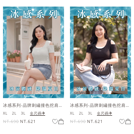
冰感系列-品牌刺繡撞色挖肩短袖上衣
冰感系列-品牌刺繡撞色挖肩短袖上衣
XL
2L
3L
全尺碼
XL
2L
3L
全尺碼
NT.690
NT.621
NT.690
NT.621