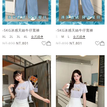
-5KG冰感天絲牛仔寬褲
-5KG冰感天絲牛仔寬褲
XL
2L
3L
4L
全尺碼
S
M
L
全尺碼
NT.890
NT.801
NT.890
NT.801