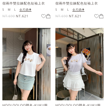
假兩件雙拉鍊配色短袖上衣
假兩件雙拉鍊配色短袖上衣
S
M
L
全尺碼
S
M
L
全尺碼
NT.690
NT.621
NT.690
NT.621
HOOLOOLOO聯名-KUKU熊蝴蝶結短袖上衣
HOOLOOLOO聯名-KUKU熊蝴蝶結短袖上衣