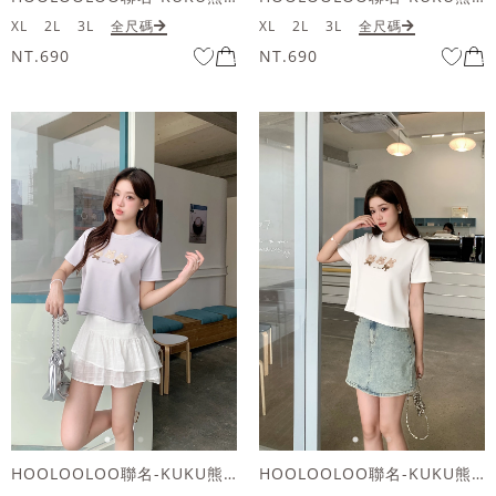
XL
2L
3L
全尺碼
XL
2L
3L
全尺碼
NT.690
NT.690
HOOLOOLOO聯名-KUKU熊蝴蝶結短袖上衣
HOOLOOLOO聯名-KUKU熊蝴蝶結短袖上衣