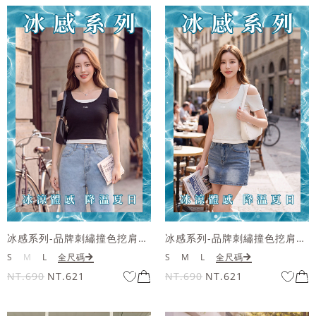
冰感系列-品牌刺繡撞色挖肩短袖上衣
冰感系列-品牌刺繡撞色挖肩短袖上衣
S
M
L
全尺碼
S
M
L
全尺碼
NT.690
NT.621
NT.690
NT.621