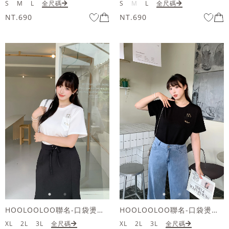
S
M
L
全尺碼
S
M
L
全尺碼
NT.690
NT.690
HOOLOOLOO聯名-口袋燙金KUKU熊短袖上衣
HOOLOOLOO聯名-口袋燙金KUKU熊短袖上衣
XL
2L
3L
全尺碼
XL
2L
3L
全尺碼