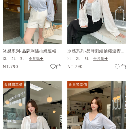
冰感系列-品牌刺繡抽繩連帽罩衫
冰感系列-品牌刺繡抽繩連帽罩衫
XL
2L
3L
全尺碼
XL
2L
3L
全尺碼
NT.790
NT.790
會員獨享價
會員獨享價