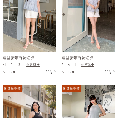
造型腰帶西裝短褲
造型腰帶西裝短褲
XL
2L
3L
全尺碼
S
M
L
全尺碼
NT.690
NT.690
會員獨享價
會員獨享價