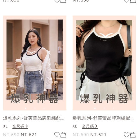
爆乳系列-舒芙蕾品牌刺繡配色BRATOP削肩上衣
爆乳系列-舒芙蕾品牌刺繡配色BRATOP削肩上衣
XL
全尺碼
XL
全尺碼
NT.690
NT.621
NT.690
NT.621