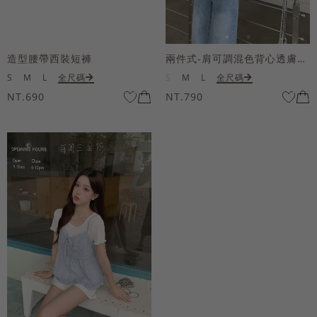
造型腰帶西裝短褲
兩件式-肩可調混色背心透膚上衣套組
S
M
L
全尺碼
S
M
L
全尺碼
NT.690
NT.790