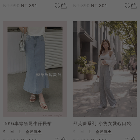
NT.990
NT.891
NT.890
NT.801
-5KG車線魚尾牛仔長裙
舒芙蕾系列-小隻女愛心口袋寬褲
S
M
L
全尺碼
S
M
L
全尺碼