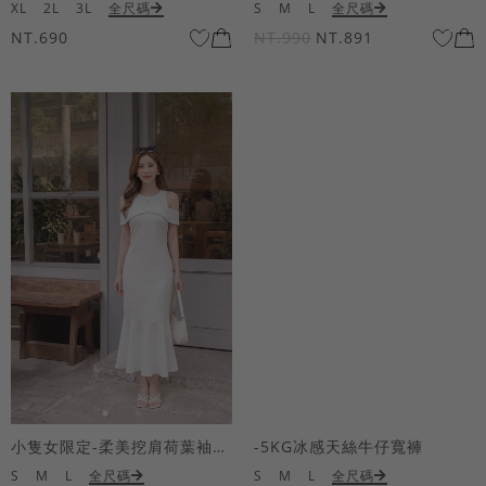
XL
2L
3L
全尺碼
S
M
L
全尺碼
NT.690
NT.990
NT.891
小隻女限定-柔美挖肩荷葉袖魚尾長洋裝
-5KG冰感天絲牛仔寬褲
S
M
L
全尺碼
S
M
L
全尺碼