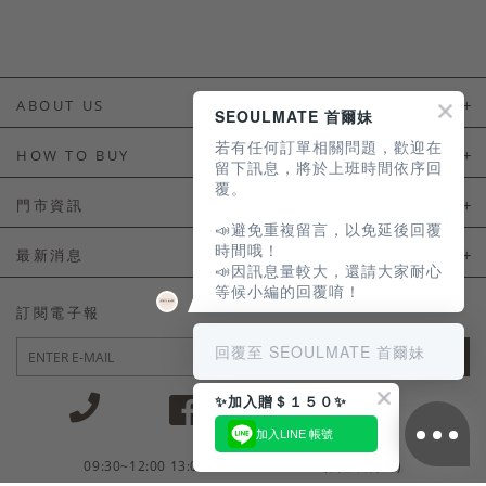
ABOUT US
SEOULMATE 首爾妹
若有任何訂單相關問題，歡迎在
About Us
HOW TO BUY
留下訊息，將於上班時間依序回
覆。
如何購買
門市資訊
📣避免重複留言，以免延後回覆
付款及配送
門市資訊
時間哦！
最新消息
📣因訊息量較大，還請大家耐心
會員常見問題
等候小編的回覆唷！
LINE官方會員活動
訂閱電子報
訂單常見問題
回覆至 SEOULMATE 首爾妹
JOIN
商品售後服務
✨加入贈＄１５０✨
電子發票
加入LINE 帳號
國外會員服務
09:30~12:00 13:00~18:30 / Mon - Fri(例假日除外)