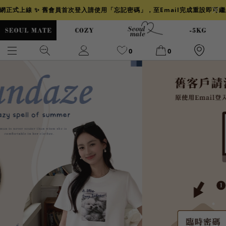
官網正式上線 ✨ 舊會員首次登入請使用「忘記密碼」，至Email完成重設即可
0
0
爆乳
背心
洋裝
舒芙蕾
小香風
透膚
小香
牛仔
襯衫
褲裙
牛仔裙
冰感
涼感