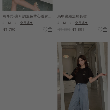
兩件式-肩可調混色背心透膚上衣套組
馬甲綁繩魚尾長裙
S
M
L
全尺碼
S
M
L
全尺碼
NT.790
NT.890
NT.801