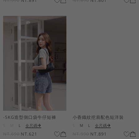
NT.990
NT.891
NT.890
NT.801
-5KG造型側口袋牛仔短褲
小香織紋挖肩配色短洋裝
S
M
L
全尺碼
S
M
L
全尺碼
NT.690
NT.621
NT.990
NT.891