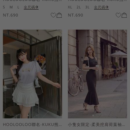
S
M
L
全尺碼
XL
2L
3L
全尺碼
NT.690
NT.690
HOOLOOLOO聯名-KUKU熊蝴蝶結短袖上衣
小隻女限定-柔美挖肩荷葉袖魚尾長洋裝