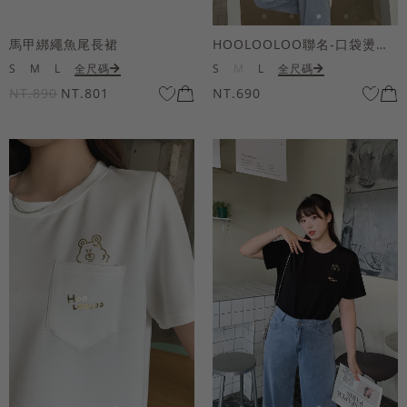
馬甲綁繩魚尾長裙
HOOLOOLOO聯名-口袋燙金KUKU熊短袖上衣
S
M
L
全尺碼
S
M
L
全尺碼
NT.890
NT.801
NT.690