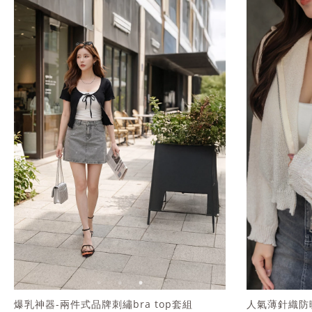
爆乳神器-兩件式品牌刺繡bra top套組
人氣薄針織防