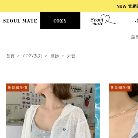
NEW 官
最
爆乳
背心
洋裝
舒芙蕾
小香風
首頁
COZY系列
服飾
外套
會員獨享價
會員獨享價