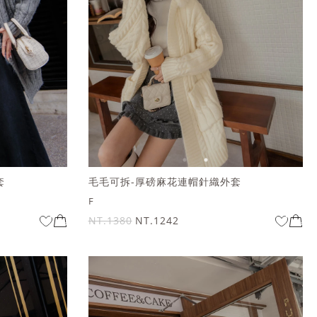
套
毛毛可拆-厚磅麻花連帽針織外套
F
NT.1380
NT.1242