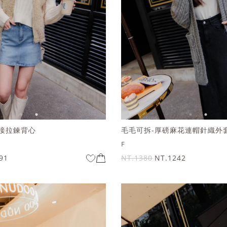
接拉鍊背心
毛毛可拆-厚磅麻花連帽針織外
F
91
NT.1380
NT.1242