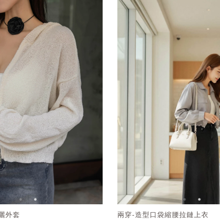
曬外套
兩穿-造型口袋縮腰拉鏈上衣