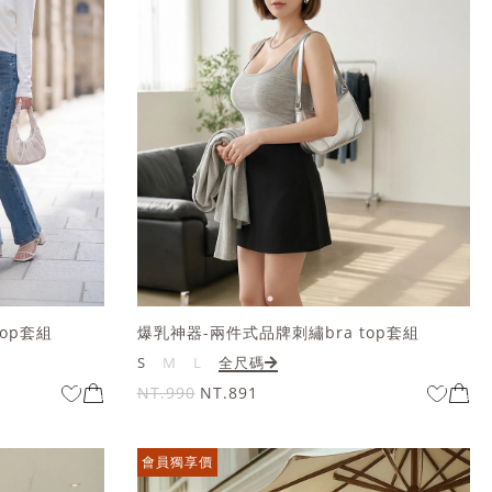
op套組
爆乳神器-兩件式品牌刺繡bra top套組
S
M
L
全尺碼
NT.990
NT.891
會員獨享價