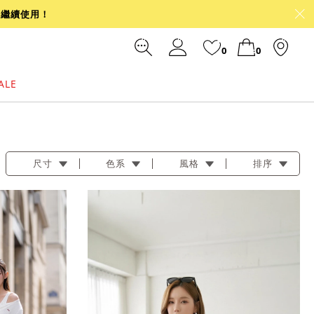
可繼續使用！
0
0
ALE
裙
冰感
涼感
前往結帳
尺寸
色系
風格
排序