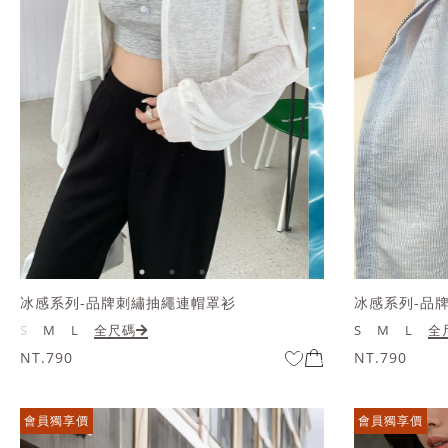
冰感系列-品牌刺繡抽繩連帽罩衫
冰感系列-品
S
M
L
全尺碼
S
M
L
全
NT.790
NT.790
會員獨享價
會員獨享價