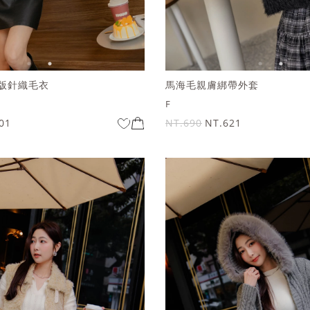
版針織毛衣
馬海毛親膚綁帶外套
F
01
NT.690
NT.621