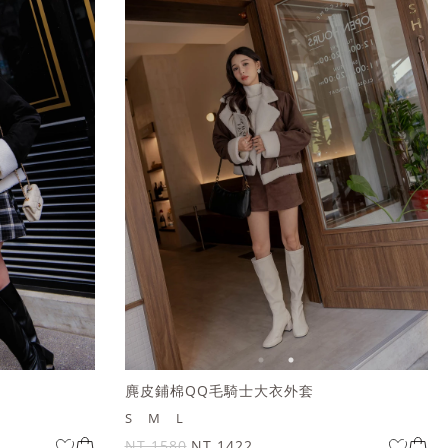
麂皮鋪棉QQ毛騎士大衣外套
S
M
L
NT.1580
NT.1422