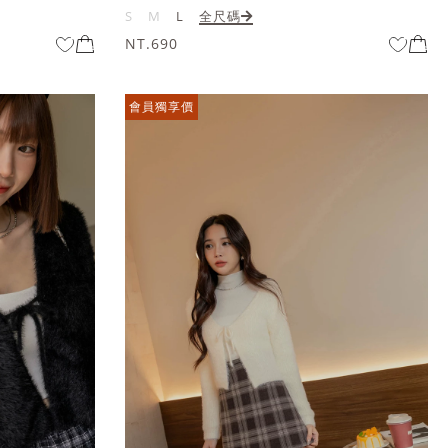
S
M
L
全尺碼
NT.690
會員獨享價