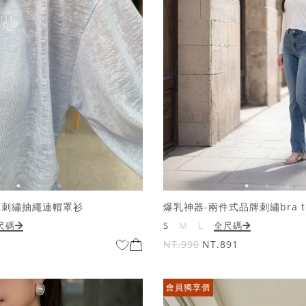
牌刺繡抽繩連帽罩衫
爆乳神器-兩件式品牌刺繡bra t
尺碼
S
M
L
全尺碼
NT.990
NT.891
會員獨享價