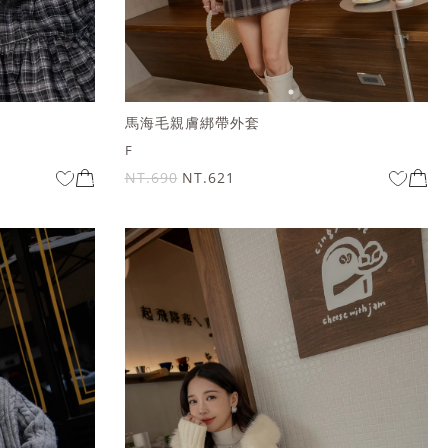
馬海毛親膚綁帶外套
F
NT.690
NT.621