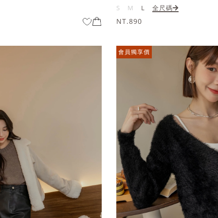
S
M
L
全尺碼
NT.890
會員獨享價