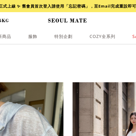
網正式上線 ✨ 舊會員首次登入請使用「忘記密碼」，至Email完成重設即
新商品
服飾
特別企劃
COZY全系列
S
透膚
小香
牛仔
襯衫
褲裙
牛仔