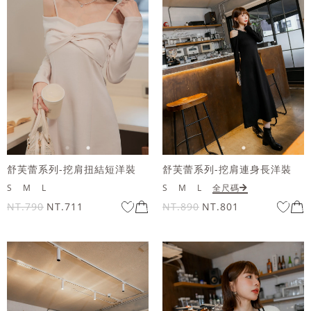
舒芙蕾系列-挖肩扭結短洋裝
舒芙蕾系列-挖肩連身長洋裝
S
M
L
S
M
L
全尺碼
NT.790
NT.711
NT.890
NT.801