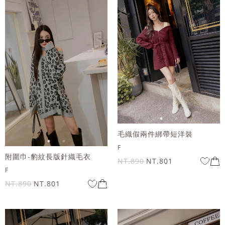
毛織假兩件綁帶短洋裝
F
附圍巾-豹紋長版針織毛衣
NT.890
NT.801
F
NT.890
NT.801