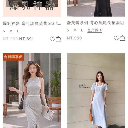
舒芙蕾系列-背心魚尾長裙套組
爆乳神器-肩可調舒芙蕾bra top洋裝
S
M
L
全尺碼
S
M
L
NT.990
NT.990
NT.891
會員獨享價