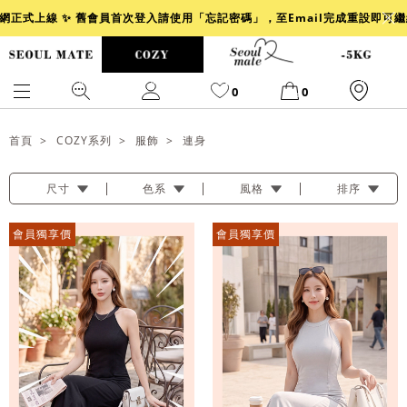
官網正式上線 ✨ 舊會員首次登入請使用「忘記密碼」，至Email完成重設即可
0
0
首頁
COZY系列
服飾
連身
尺寸
色系
風格
排序
爆乳
背心
洋裝
舒芙蕾
小香風
透膚
小香
牛仔
會員獨享價
會員獨享價
襯衫
褲裙
牛仔裙
冰感
涼感