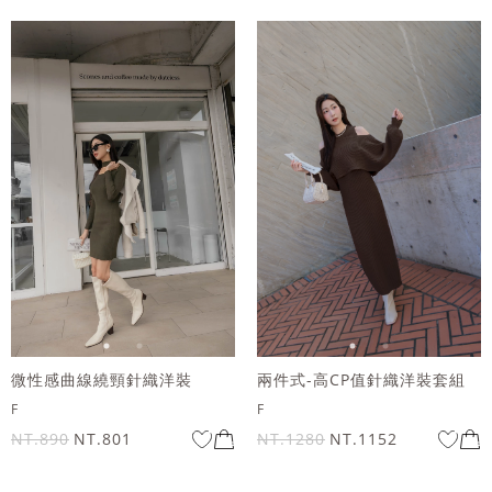
兩件式-高CP值針織洋裝套組
微性感曲線繞頸針織洋裝
F
F
NT.1280
NT.1152
NT.890
NT.801