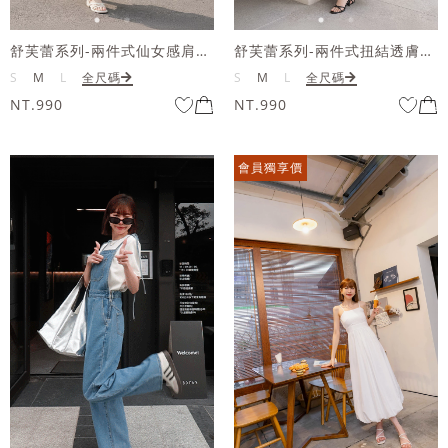
舒芙蕾系列-兩件式仙女感肩可調抽繩背心配舒芙蕾魚尾長洋裝
舒芙蕾系列-兩件式扭結透膚造型套組
S
M
L
全尺碼
S
M
L
全尺碼
NT.990
NT.990
會員獨享價