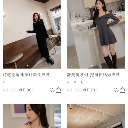
時髦挖肩連身針織長洋裝
舒芙蕾系列-挖肩扭結短洋裝
F
S
M
L
NT.890
NT.801
NT.790
NT.711