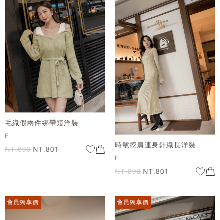
毛織假兩件綁帶短洋裝
F
時髦挖肩連身針織長洋裝
NT.890
NT.801
F
NT.890
NT.801
會員獨享價
會員獨享價