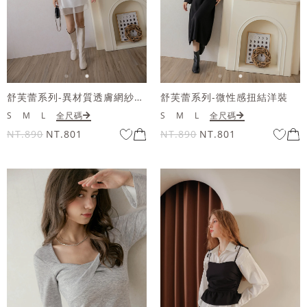
舒芙蕾系列-異材質透膚網紗洋裝
舒芙蕾系列-微性感扭結洋裝
S
M
L
全尺碼
S
M
L
全尺碼
NT.890
NT.801
NT.890
NT.801