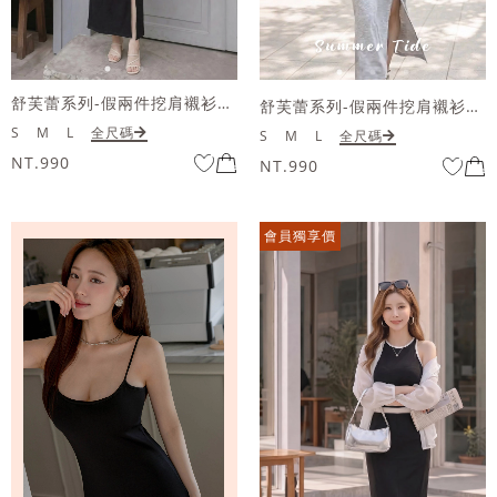
舒芙蕾系列-假兩件挖肩襯衫開衩長洋裝
舒芙蕾系列-假兩件挖肩襯衫開衩長洋裝
S
M
L
全尺碼
S
M
L
全尺碼
NT.990
NT.990
會員獨享價