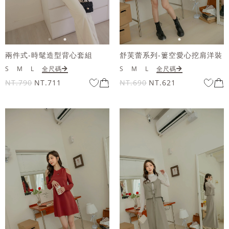
兩件式-時髦造型背心套組
舒芙蕾系列-簍空愛心挖肩洋裝
S
M
L
全尺碼
S
M
L
全尺碼
NT.790
NT.711
NT.690
NT.621