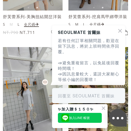
舒芙蕾系列-美胸扭結開岔洋裝
舒芙蕾系列-挖肩馬甲綁帶洋裝
S
M
L
全尺碼
S
M
L
全尺碼
SEOULMATE 首爾妹
NT.790
NT.711
NT.890
NT.801
若有任何訂單相關問題，歡迎在
留下訊息，將於上班時間依序回
覆。
📣避免重複留言，以免延後回覆
時間哦！
📣因訊息量較大，還請大家耐心
等候小編的回覆唷！
回覆至 SEOULMATE 首爾妹
✨加入贈＄１５０✨
加入LINE 帳號