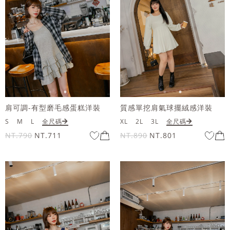
肩可調-有型磨毛感蛋糕洋裝
質感單挖肩氣球擺絨感洋裝
S
M
L
全尺碼
XL
2L
3L
全尺碼
NT.790
NT.711
NT.890
NT.801