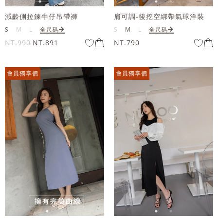
減齡側拉鍊牛仔吊帶褲
肩可調-後挖空綁帶氣球洋裝
S
M
L
全尺碼
S
M
L
全尺碼
NT.990
NT.891
NT.790
會員獨享價
會員獨享價