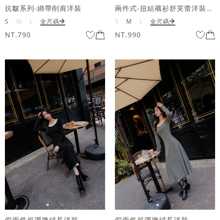
抗皺系列-綁帶削肩洋裝
兩件式-扭結襯衫舒芙蕾洋裝套組
S
M
L
全尺碼
S
M
L
全尺碼
NT.790
NT.990
假兩件超彈微絨長洋裝
假兩件超彈微絨長洋裝