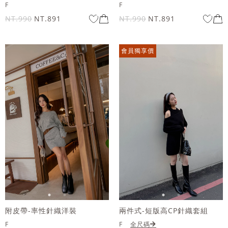
F
F
NT.990
NT.891
NT.990
NT.891
會員獨享價
附皮帶-率性針織洋裝
兩件式-短版高CP針織套組
F
F
全尺碼