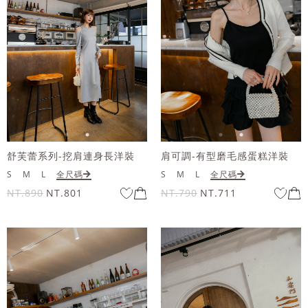
舒芙蕾系列-挖肩連身長洋裝
肩可調-有型磨毛感蛋糕洋裝
S
M
L
全尺碼
S
M
L
全尺碼
NT.890
NT.801
NT.790
NT.711