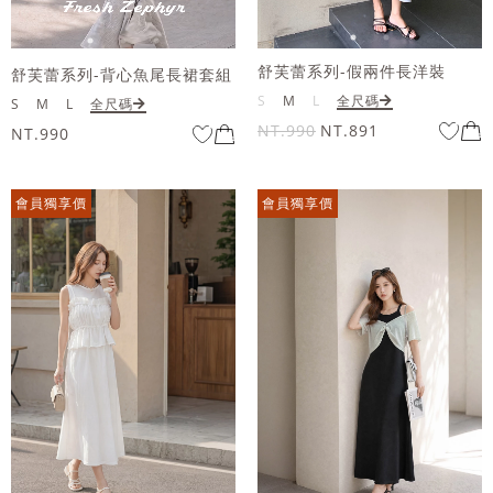
舒芙蕾系列-假兩件長洋裝
舒芙蕾系列-背心魚尾長裙套組
S
M
L
全尺碼
S
M
L
全尺碼
NT.990
NT.891
NT.990
會員獨享價
會員獨享價