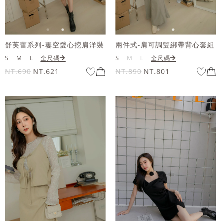
舒芙蕾系列-簍空愛心挖肩洋裝
兩件式-肩可調雙綁帶背心套組
S
M
L
全尺碼
S
M
L
全尺碼
NT.690
NT.621
NT.890
NT.801