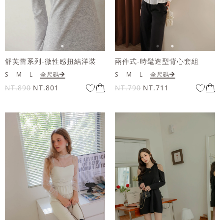
舒芙蕾系列-微性感扭結洋裝
兩件式-時髦造型背心套組
S
M
L
全尺碼
S
M
L
全尺碼
NT.890
NT.801
NT.790
NT.711