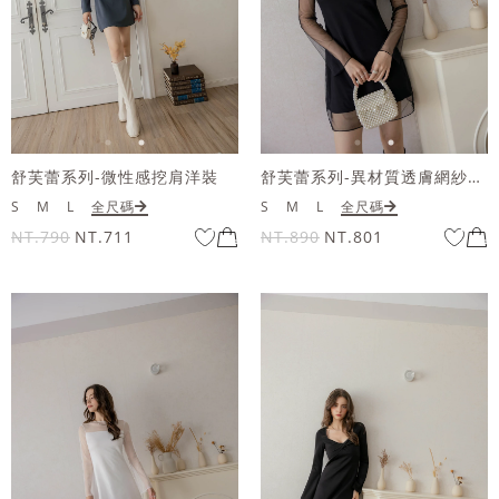
舒芙蕾系列-微性感挖肩洋裝
舒芙蕾系列-異材質透膚網紗洋裝
S
M
L
全尺碼
S
M
L
全尺碼
NT.790
NT.711
NT.890
NT.801