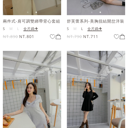
兩件式-肩可調雙綁帶背心套組
舒芙蕾系列-美胸扭結開岔洋裝
S
M
L
全尺碼
S
M
L
全尺碼
NT.890
NT.801
NT.790
NT.711