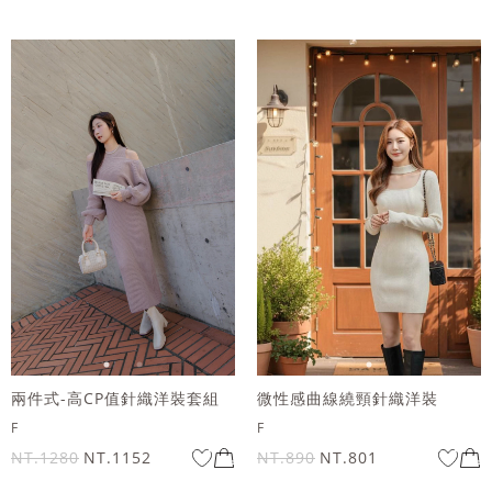
兩件式-高CP值針織洋裝套組
微性感曲線繞頸針織洋裝
F
F
NT.1280
NT.1152
NT.890
NT.801