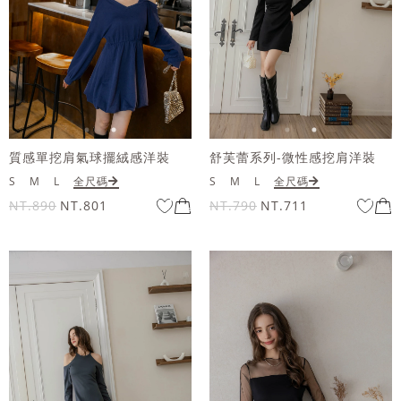
質感單挖肩氣球擺絨感洋裝
舒芙蕾系列-微性感挖肩洋裝
S
M
L
全尺碼
S
M
L
全尺碼
NT.890
NT.801
NT.790
NT.711