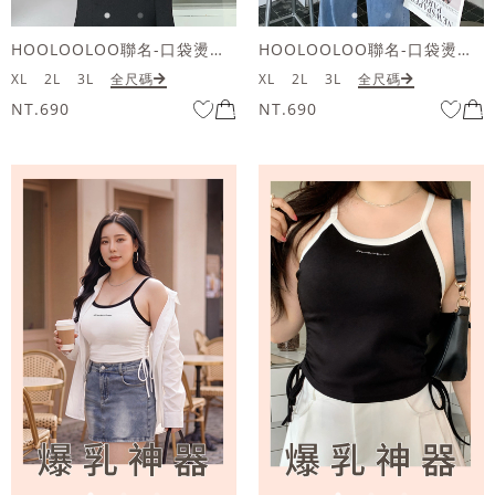
HOOLOOLOO聯名-口袋燙金KUKU熊短袖上衣
HOOLOOLOO聯名-口袋燙金KUKU熊短袖上衣
XL
2L
3L
全尺碼
XL
2L
3L
全尺碼
NT.690
NT.690