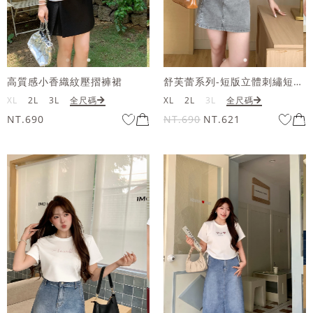
高質感小香織紋壓摺褲裙
舒芙蕾系列-短版立體刺繡短袖上衣
XL
2L
3L
全尺碼
XL
2L
3L
全尺碼
NT.690
NT.690
NT.621