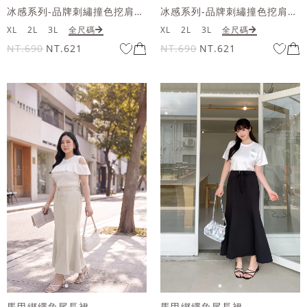
冰感系列-品牌刺繡撞色挖肩短袖上衣
冰感系列-品牌刺繡撞色挖肩短袖上衣
XL
2L
3L
全尺碼
XL
2L
3L
全尺碼
NT.690
NT.621
NT.690
NT.621
馬甲綁繩魚尾長裙
馬甲綁繩魚尾長裙