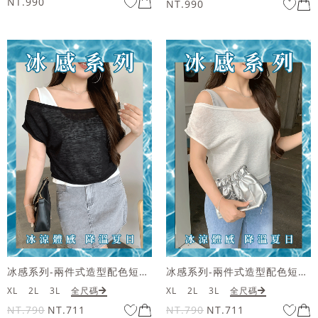
NT.990
NT.990
冰感系列-兩件式造型配色短袖上衣
冰感系列-兩件式造型配色短袖上衣
XL
2L
3L
全尺碼
XL
2L
3L
全尺碼
NT.790
NT.711
NT.790
NT.711