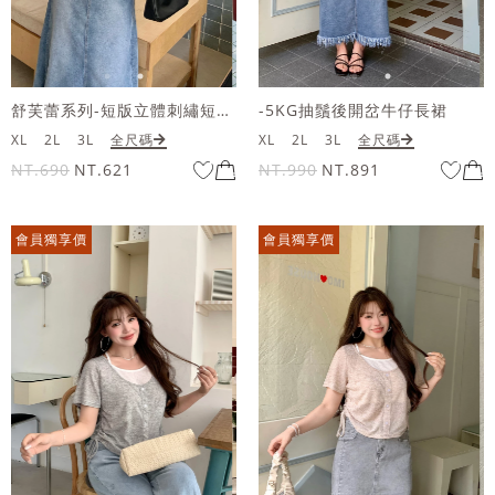
舒芙蕾系列-短版立體刺繡短袖上衣
-5KG抽鬚後開岔牛仔長裙
XL
2L
3L
全尺碼
XL
2L
3L
全尺碼
NT.690
NT.621
NT.990
NT.891
會員獨享價
會員獨享價