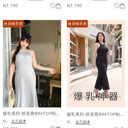
NT.790
NT.790
會員獨享價
會員獨享價
爆乳系列-舒芙蕾BRATOP削肩連身長洋裝
爆乳系列-舒芙蕾BRATOP削肩連身長洋裝
XL
全尺碼
XL
全尺碼