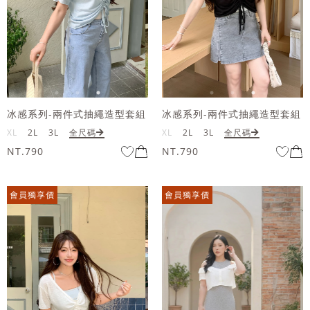
冰感系列-兩件式抽繩造型套組
冰感系列-兩件式抽繩造型套組
XL
2L
3L
全尺碼
XL
2L
3L
全尺碼
NT.790
NT.790
會員獨享價
會員獨享價