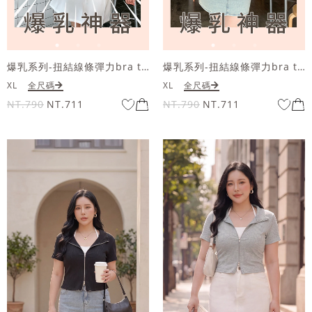
爆乳系列-扭結線條彈力bra top短袖上衣
爆乳系列-扭結線條彈力bra top短袖上衣
XL
全尺碼
XL
全尺碼
NT.790
NT.711
NT.790
NT.711