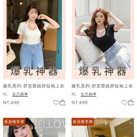
爆乳系列-舒芙蕾繞脖短袖上衣
爆乳系列-舒芙蕾繞脖短袖上衣
XL
全尺碼
XL
全尺碼
NT.690
NT.690
會員獨享價
會員獨享價