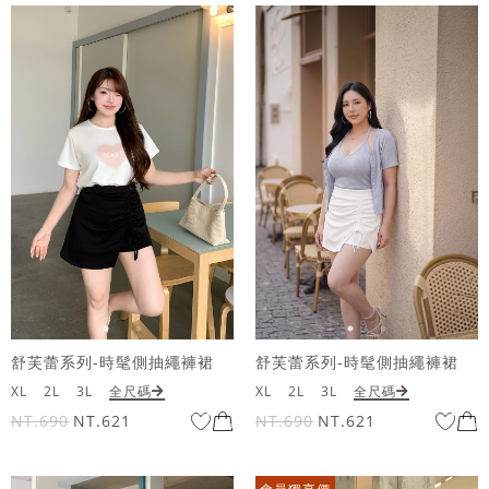
舒芙蕾系列-時髦側抽繩褲裙
舒芙蕾系列-時髦側抽繩褲裙
XL
2L
3L
全尺碼
XL
2L
3L
全尺碼
NT.690
NT.621
NT.690
NT.621