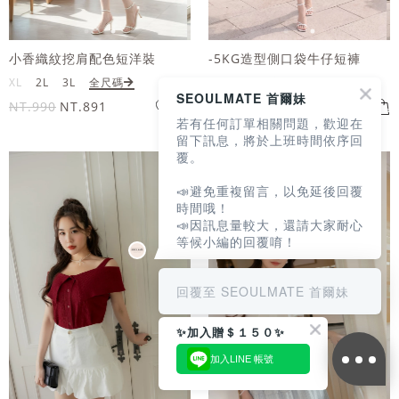
小香織紋挖肩配色短洋裝
-5KG造型側口袋牛仔短褲
XL
2L
3L
全尺碼
XL
全尺碼
SEOULMATE 首爾妹
NT.990
NT.891
NT.690
NT.621
若有任何訂單相關問題，歡迎在
留下訊息，將於上班時間依序回
覆。
📣避免重複留言，以免延後回覆
時間哦！
📣因訊息量較大，還請大家耐心
等候小編的回覆唷！
回覆至 SEOULMATE 首爾妹
✨加入贈＄１５０✨
加入LINE 帳號