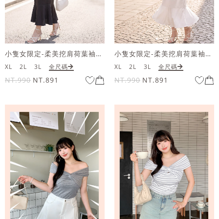
小隻女限定-柔美挖肩荷葉袖魚尾長洋裝
小隻女限定-柔美挖肩荷葉袖魚尾長洋裝
XL
2L
3L
全尺碼
XL
2L
3L
全尺碼
NT.990
NT.891
NT.990
NT.891