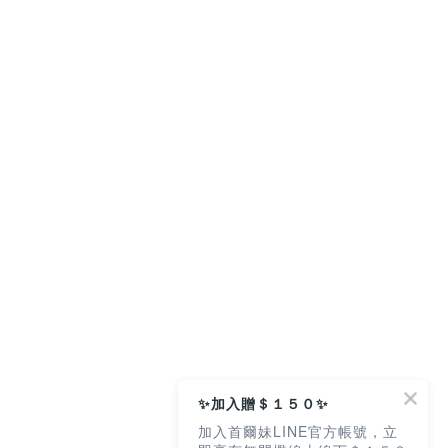
✨加入贈＄１５０✨
加入首爾妹LINE官方帳號，立