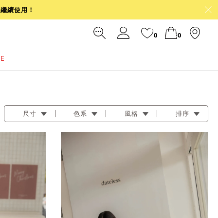
可繼續使用！
0
0
LE
裙
冰感
涼感
前往結帳
尺寸
色系
風格
排序