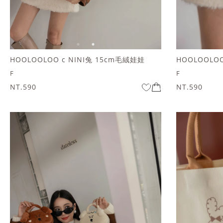
HOOLOOLOO c NINI兔 15cm毛絨娃娃
F
F
NT.590
NT.590