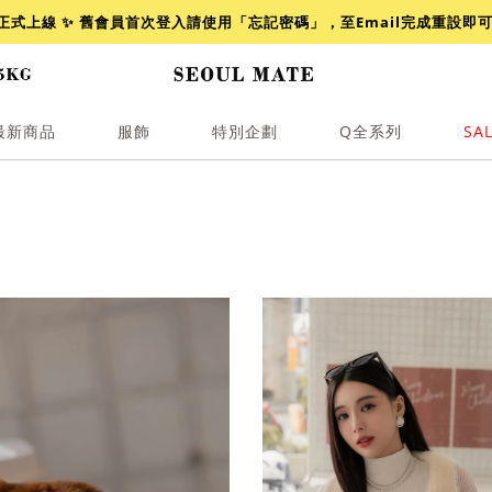
網正式上線 ✨ 舊會員首次登入請使用「忘記密碼」，至Email完成重設即
最新商品
服飾
特別企劃
Q全系列
SA
透膚
小香
牛仔
襯衫
褲裙
牛仔