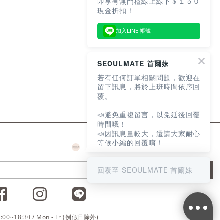
即享有無門檻線上線下＄１５０
現金折扣！
加入LINE 帳號
SEOULMATE 首爾妹
若有任何訂單相關問題，歡迎在
留下訊息，將於上班時間依序回
覆。
📣避免重複留言，以免延後回覆
時間哦！
📣因訊息量較大，還請大家耐心
等候小編的回覆唷！
回覆至 SEOULMATE 首爾妹
JOIN
3:00~18:30 / Mon - Fri(例假日除外)