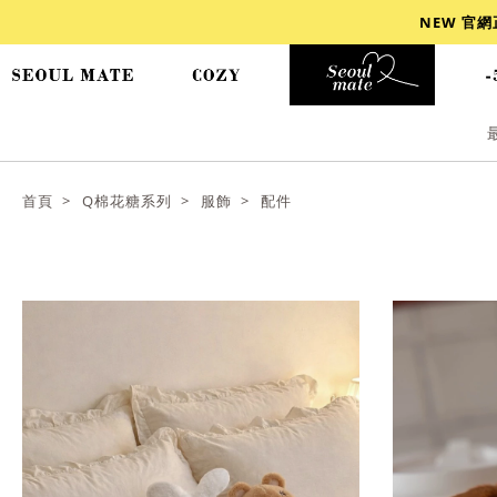
NEW 官
爆乳
背心
洋裝
舒芙蕾
小香風
首頁
Q棉花糖系列
服飾
配件