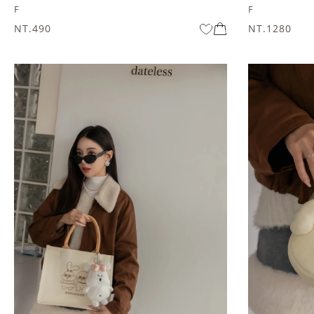
F
F
NT.490
NT.1280